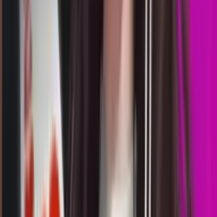
17.00
16.50
7
5
2
8
MD
2321
malibu4d
Sabtu, 08 Agu
Buka
16.00