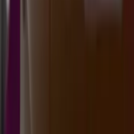
2321
mancity4d
Sabtu, 08 Agu
Buka
04.00
03.45
6
0
2
5
XM
2321
xiamen lottery