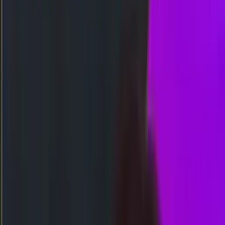
Togel
Slot
Kasino
Olahraga
Arcade
Poker
Tembak Ikan