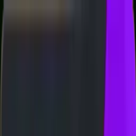
Whatsapp
Telegram
BUKTI WD
SPECIAL KEMERDEKAAN
LOMBA HARIAN 3D-
EE SPIN 17✘ SPESIAL