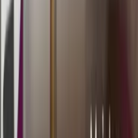
11.00
10.50
7
9
9
1
OK
2321
osaka lottery
Sabtu, 08 Agu
Buka
09.00