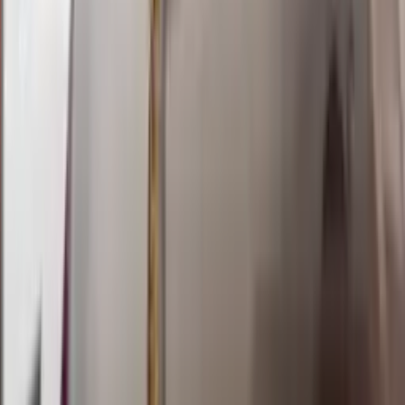
shanghai pools pagi
Sabtu, 08 Agu
Buka
11.15
11.00
4
2
1
7
SZ
2321
shenzhen lottery
Sabtu, 08 Agu
Buka