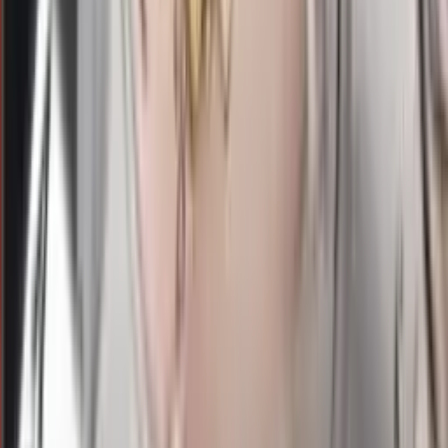
2
6
8
1
RM
2321
rome lottery
Sabtu, 08 Agu
Buka
12.00
11.50
2
0
4
4