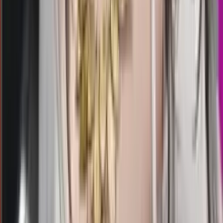
13.30
2
4
1
3
CG
2321
chiangmai lottery
Sabtu, 08 Agu
Buka
13.00
12.50