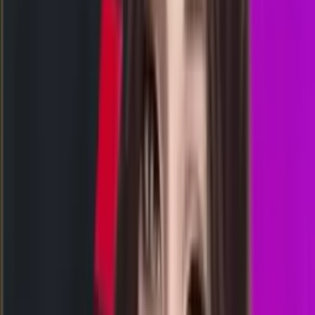
2
FL
2321
florence lottery
Sabtu, 08 Agu
Buka
22.00
21.50
4
1
8
9
SL