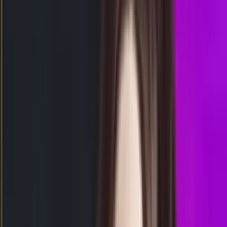
Sabtu, 08 Agu
Buka
17.45
17.30
5
1
0
2
MP
2320
malibucitypools
Jumat, 07 Agu
Buka