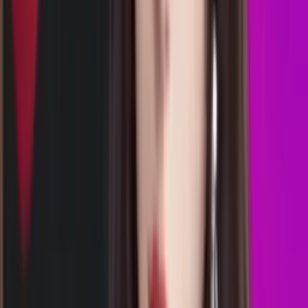
18.50
4
4
0
5
DM
909
damacai
Sabtu, 08 Agu
Buka
18.45
17.55
2