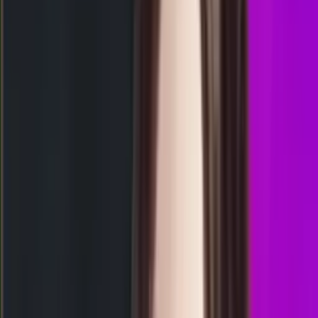
00.00
23.50
2
4
5
4
HKL
661
hongkong lotto
Sabtu, 08 Agu
Tutup
23.00
22.45