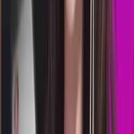
newyork 4d
Sabtu, 08 Agu
Buka
17.30
17.15
8
6
3
7
PS
2321
paris lottery
Sabtu, 08 Agu
Buka