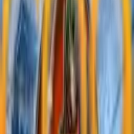
Dragon Koi
CQ9
Hot DJ
CQ9
Coin Spinner
CQ9
Football Fever M
CQ9
Myeong-ryang
CQ9
Jump Higher
CQ9
Thor
CQ9
Fire Queen
CQ9
So Sweet
CQ9
Chameleon
CQ9
Treasure Bowl
CQ9
Rave Jump
CQ9
Fa Cai Shen
CQ9
Golden Eggs
CQ9
Zeus
CQ9
Gu Gu Gu 2
CQ9
The Beast War
CQ9
Jump High
CQ9
Da Hong Zhong
CQ9
Da Fa Cai
CQ9
Good Fortune
CQ9
All Wilds
CQ9
God of War
CQ9