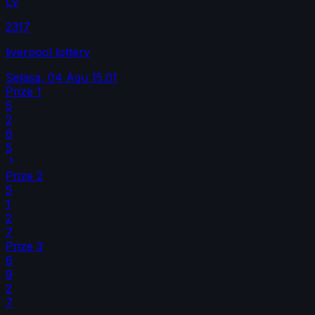
LV
2317
liverpool lottery
Selasa, 04 Agu
15.01
Prize
1
5
2
6
5
Prize
2
5
1
2
7
Prize
3
6
9
2
7