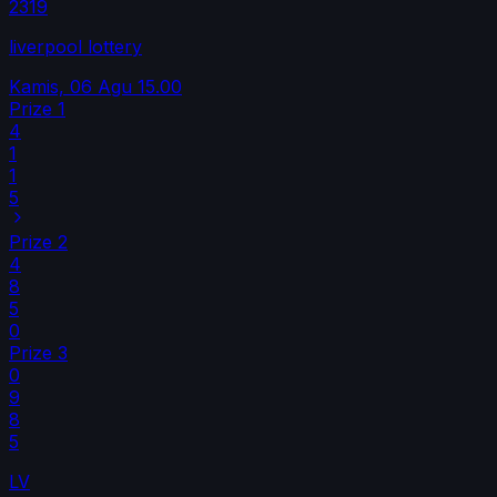
2319
liverpool lottery
Kamis, 06 Agu
15.00
Prize
1
4
1
1
5
Prize
2
4
8
5
0
Prize
3
0
9
8
5
LV