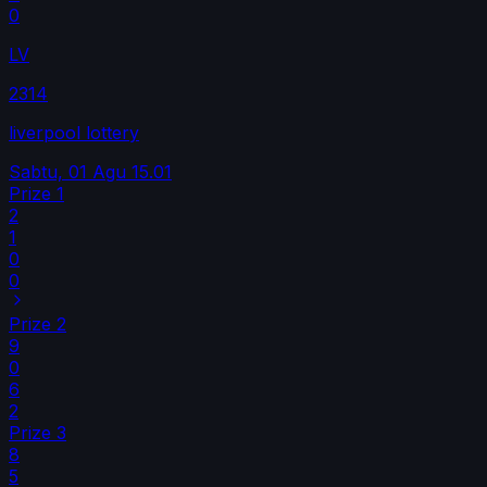
0
LV
2314
liverpool lottery
Sabtu, 01 Agu
15.01
Prize
1
2
1
0
0
Prize
2
9
0
6
2
Prize
3
8
5