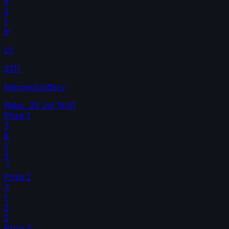
5
2
1
9
LV
2311
liverpool lottery
Rabu, 29 Jul
15.01
Prize
1
7
8
1
3
Prize
2
7
1
3
5
Prize
3