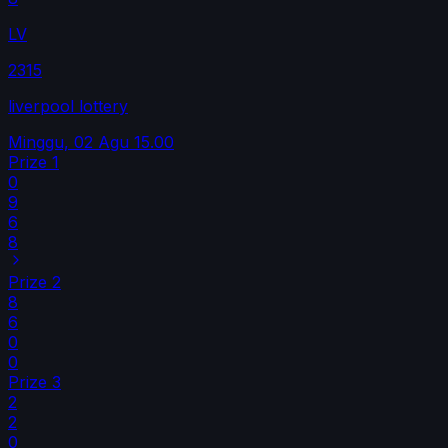
LV
2315
liverpool lottery
Minggu, 02 Agu
15.00
Prize
1
0
9
6
8
Prize
2
8
6
0
0
Prize
3
2
2
0