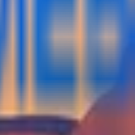
 terjangkau, proses pengisian saldo dan
penarikan dana
layanan pelanggan kami siap siaga 24 jam penuh untuk
i bagian dari komunitas pemenang di tahun 2026.
dapatkan jackpot besar kini berada dalam jangkauan