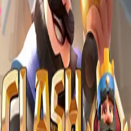
sebagai platform inklusif di mana modal kecil bukan lagi
penghalang untuk meraih kemenangan besar di dunia
digital.
Keunggulan utama dari situs ini adalah kurasi
slot gacor
hari ini
yang selalu diperbarui secara berkala.
VICTORYTOTO bekerja sama dengan berbagai provider
ternama dunia untuk memastikan bahwa setiap mesin
yang tersedia memiliki algoritma yang adil dan peluang
menang yang tinggi. Dengan memantau pola
kemenangan yang sedang berlangsung, pemain dapat
memilih permainan yang sedang "panas" dan memiliki
indikasi pembayaran (payout) yang lebih sering.
Bagi Anda yang mengincar
gampang maxwin
,
VICTORYTOTO menyediakan berbagai mekanisme
permainan yang mendukung potensi kemenangan
maksimal. Fitur-fitur seperti
multiplier
tinggi,
free spins
,
hingga
scatter
yang mudah didapatkan menjadi alasan
mengapa banyak pemain betah berlama-lama di sini.
Setiap putaran dirancang untuk memberikan sensasi