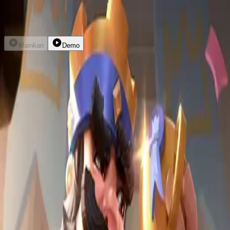
Daftar
Masuk
Mainkan
Demo
Clash of Clans Super Scatter SUPER RICH
supercell
kembali
VICTORYTOTO Situs Slot
Deposit 5000 Slot Gacor
Hari Ini Gampang Maxwin
VICTORYTOTO
hadir sebagai solusi utama bagi para
pecinta slot online yang mencari hiburan berkualitas
tanpa harus merogoh kocek dalam. Dengan fitur
slot
deposit 5000
, situs ini membuka peluang bagi siapa saja
untuk mulai bermain dan mengejar keberuntungan.
Kemudahan akses ini menjadikan VICTORYTOTO