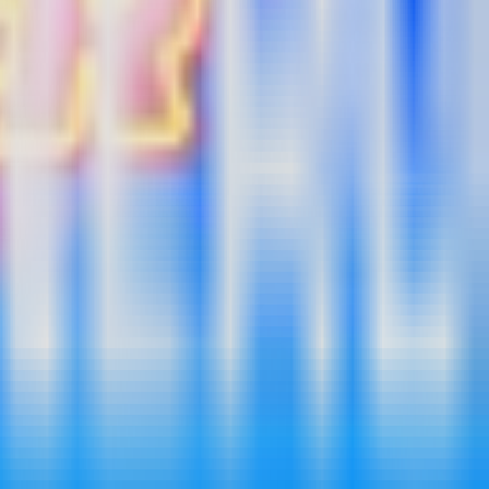
kses ini menjadikan VICTORYTOTO sebagai platform
O bekerja sama dengan berbagai provider ternama dunia
i. Dengan memantau pola kemenangan yang sedang
lebih sering.
dukung potensi kemenangan maksimal. Fitur-fitur
h berlama-lama di sini. Setiap putaran dirancang untuk
gkat.
 terjangkau, proses pengisian saldo dan
penarikan dana
layanan pelanggan kami siap siaga 24 jam penuh untuk
i bagian dari komunitas pemenang di tahun 2026.
dapatkan jackpot besar kini berada dalam jangkauan