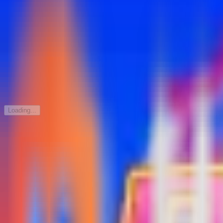
Double Double Bonus Poker 50 Hand
Habanero
Double Bonus Poker 100 Hand
Habanero
Double Double Bonus Poker 1 Hand
Habanero
Double Bonus Poker 10 Hand
Habanero
Double Bonus Poker 50 Hand
Habanero
Bonus Poker 50 Hand
Habanero
Bonus Poker 100 Hand
Habanero
Double Bonus Poker 1 Hand
Habanero
Double Bonus Poker 5 Hand
Habanero
Bonus Poker 5 Hand
Habanero
Bonus Poker 10 Hand
Habanero
Loading...
24
/
50
Game
Page
1
of
3
VICTORYTOTO Situs Slot De
VICTORYTOTO
hadir sebagai solusi utama bagi para pec