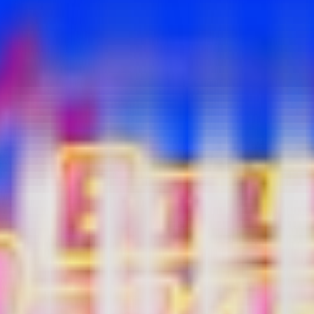
posit 5000 Slot Gacor Hari 
inta slot online yang mencari hiburan berkualitas tanpa h