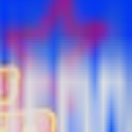
Ini Gampang Maxwin
arus merogoh kocek dalam. Dengan fitur
slot deposit