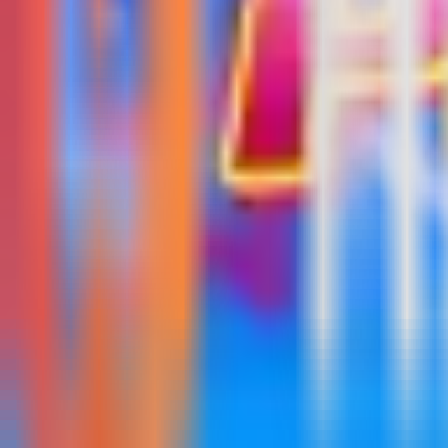
5000
, situs ini membuka peluang bagi siapa saja untu
inklusif di mana modal kecil bukan lagi penghalang untuk 
Keunggulan utama dari situs ini adalah kurasi
slot gacor h
untuk memastikan bahwa setiap mesin yang tersedia mem
berlangsung, pemain dapat memilih permainan yang sedang
Bagi Anda yang mengincar
gampang maxwin
, VICTORYT
seperti
multiplier
tinggi,
free spins
, hingga
scatter
yang mud
memberikan sensasi mendebarkan sekaligus peluang nyat
Keamanan dan kenyamanan transaksi juga menjadi pilar u
dilakukan dengan sistem yang sangat cepat dan terenkrips
membantu memastikan pengalaman bermain Anda tetap m
Sebagai penutup, bergabung dengan VICTORYTOTO bukan 
Dengan kombinasi strategi yang tepat, pemilihan game y
tangan Anda. Segera daftar dan buktikan sendiri kemuda