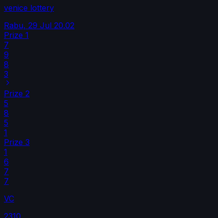
venice lottery
Rabu, 29 Jul
20.02
Prize
1
7
9
8
3
Prize
2
5
8
5
1
Prize
3
1
6
7
7
VC
2310