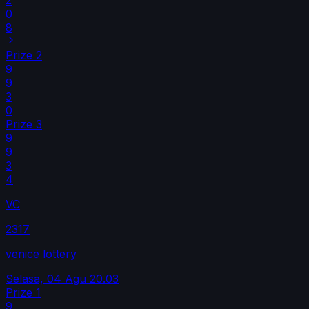
0
8
Prize
2
9
9
3
0
Prize
3
9
9
3
4
VC
2317
venice lottery
Selasa, 04 Agu
20.03
Prize
1
9