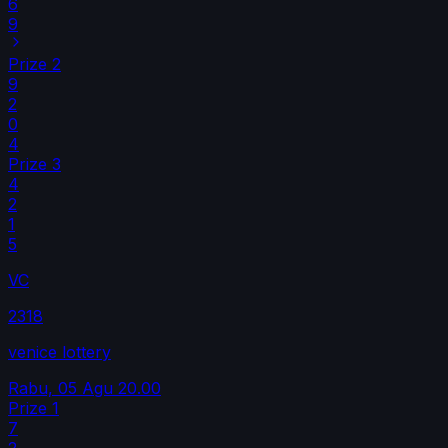
6
9
Prize
2
9
2
0
4
Prize
3
4
2
1
5
VC
2318
venice lottery
Rabu, 05 Agu
20.00
Prize
1
7
2