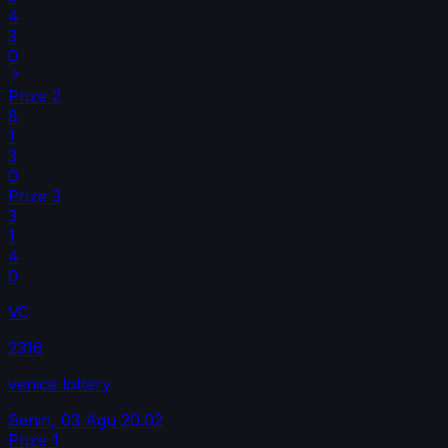
4
3
0
Prize
2
8
1
3
0
Prize
3
3
1
4
0
VC
2316
venice lottery
Senin, 03 Agu
20.02
Prize
1