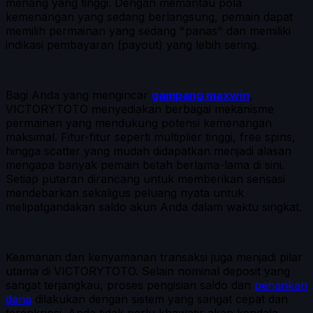
menang yang tinggi. Dengan memantau pola
kemenangan yang sedang berlangsung, pemain dapat
memilih permainan yang sedang "panas" dan memiliki
indikasi pembayaran (payout) yang lebih sering.
Bagi Anda yang mengincar
gampang maxwin
,
VICTORYTOTO menyediakan berbagai mekanisme
permainan yang mendukung potensi kemenangan
maksimal. Fitur-fitur seperti
multiplier
tinggi,
free spins
,
hingga
scatter
yang mudah didapatkan menjadi alasan
mengapa banyak pemain betah berlama-lama di sini.
Setiap putaran dirancang untuk memberikan sensasi
mendebarkan sekaligus peluang nyata untuk
melipatgandakan saldo akun Anda dalam waktu singkat.
Keamanan dan kenyamanan transaksi juga menjadi pilar
utama di VICTORYTOTO. Selain nominal deposit yang
sangat terjangkau, proses pengisian saldo dan
penarikan
dana
dilakukan dengan sistem yang sangat cepat dan
terenkripsi. Anda tidak perlu khawatir akan kendala