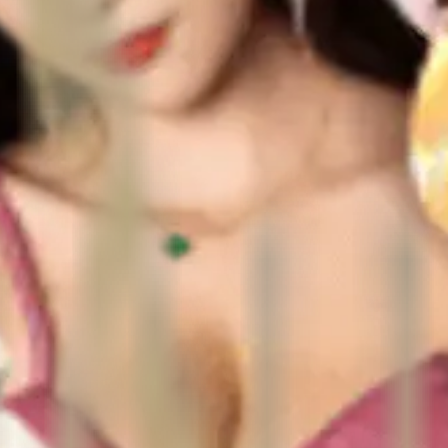
posit 5000 Slot Gacor Hari 
inta slot online yang mencari hiburan berkualitas tanpa h
k mulai bermain dan mengejar keberuntungan. Kemudahan a
meraih kemenangan besar di dunia digital.
ari ini
yang selalu diperbarui secara berkala. VICTORYTOT
iliki algoritma yang adil dan peluang menang yang tingg
 "panas" dan memiliki indikasi pembayaran (payout) yang 
OTO menyediakan berbagai mekanisme permainan yang men
ah didapatkan menjadi alasan mengapa banyak pemain beta
a untuk melipatgandakan saldo akun Anda dalam waktu sin
tama di VICTORYTOTO. Selain nominal deposit yang sangat
i. Anda tidak perlu khawatir akan kendala teknis, karena 