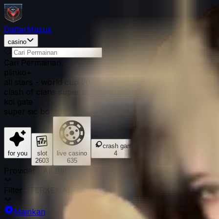
Daftar
Masuk
casino
Cari Permainan
plinko+
all stars - world cup 2026
clash of clans super scatter super rich
koi gate
super sic bo
crash game
for you
slot
live casino
4
arcade
fishing
2603
635
104
21
Provider :
All Bet
Filter :
TERKENAL
Mainkan