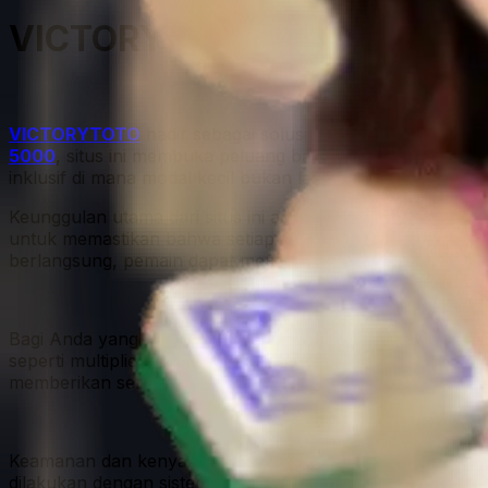
VICTORYTOTO Situs Slot De
VICTORYTOTO
hadir sebagai solusi utama bagi para pec
5000
, situs ini membuka peluang bagi siapa saja untu
inklusif di mana modal kecil bukan lagi penghalang untuk 
Keunggulan utama dari situs ini adalah kurasi
slot gacor h
untuk memastikan bahwa setiap mesin yang tersedia mem
berlangsung, pemain dapat memilih permainan yang sedang
Bagi Anda yang mengincar
gampang maxwin
, VICTORYT
seperti
multiplier
tinggi,
free spins
, hingga
scatter
yang mud
memberikan sensasi mendebarkan sekaligus peluang nyat
Keamanan dan kenyamanan transaksi juga menjadi pilar u
dilakukan dengan sistem yang sangat cepat dan terenkrips