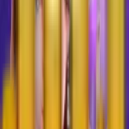
Keunggulan utama dari situs ini adalah kurasi
slot gacor
hari ini
yang selalu diperbarui secara berkala.
VICTORYTOTO bekerja sama dengan berbagai provider
ternama dunia untuk memastikan bahwa setiap mesin
yang tersedia memiliki algoritma yang adil dan peluang
menang yang tinggi. Dengan memantau pola
kemenangan yang sedang berlangsung, pemain dapat
memilih permainan yang sedang "panas" dan memiliki
indikasi pembayaran (payout) yang lebih sering.
Bagi Anda yang mengincar
gampang maxwin
,
VICTORYTOTO menyediakan berbagai mekanisme
permainan yang mendukung potensi kemenangan
maksimal. Fitur-fitur seperti
multiplier
tinggi,
free spins
,
hingga
scatter
yang mudah didapatkan menjadi alasan
mengapa banyak pemain betah berlama-lama di sini.
Setiap putaran dirancang untuk memberikan sensasi
mendebarkan sekaligus peluang nyata untuk
melipatgandakan saldo akun Anda dalam waktu singkat.