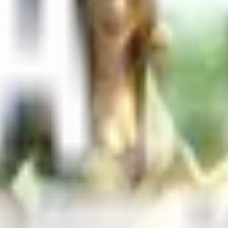
posit 5000 Slot Gacor Hari 
inta slot online yang mencari hiburan berkualitas tanpa h
k mulai bermain dan mengejar keberuntungan. Kemudahan a
meraih kemenangan besar di dunia digital.
ari ini
yang selalu diperbarui secara berkala. VICTORYTOT
iliki algoritma yang adil dan peluang menang yang tingg
 "panas" dan memiliki indikasi pembayaran (payout) yang 
OTO menyediakan berbagai mekanisme permainan yang men
ah didapatkan menjadi alasan mengapa banyak pemain beta