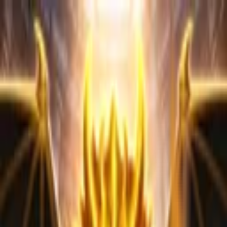
Daftar
Masuk
casino
Cari Permainan
duck hunters
spire+
world cup 2026
clash of clans super rich
lightning roulette
crash game
for you
slot
live casino
4
arcade
fishing
2603
635
104
21
Provider :
Pragmatic Play
Filter :
TERKENAL
Fury of Anubis
Pragmatic Play