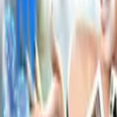
Setiap putaran dirancang untuk memberikan sensasi
mendebarkan sekaligus peluang nyata untuk
melipatgandakan saldo akun Anda dalam waktu singkat.
Keamanan dan kenyamanan transaksi juga menjadi pilar
utama di VICTORYTOTO. Selain nominal deposit yang
sangat terjangkau, proses pengisian saldo dan
penarikan
dana
dilakukan dengan sistem yang sangat cepat dan
terenkripsi. Anda tidak perlu khawatir akan kendala
teknis, karena layanan pelanggan kami siap siaga 24 jam
penuh untuk membantu memastikan pengalaman
bermain Anda tetap mulus dan tanpa gangguan.
Sebagai penutup, bergabung dengan VICTORYTOTO
bukan sekadar tentang bermain game, melainkan
tentang menjadi bagian dari komunitas pemenang di
tahun 2026. Dengan kombinasi strategi yang tepat,
pemilihan game yang gacor, dan modal yang sangat
minim, impian untuk mendapatkan jackpot besar kini