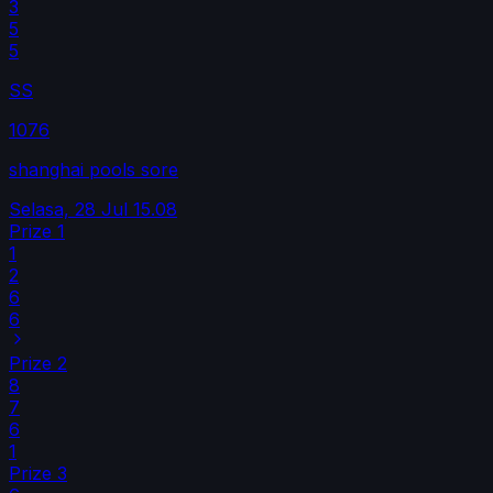
3
5
5
SS
1076
shanghai pools sore
Selasa, 28 Jul
15.08
Prize
1
1
2
6
6
Prize
2
8
7
6
1
Prize
3