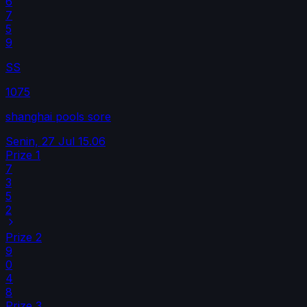
6
7
5
9
SS
1075
shanghai pools sore
Senin, 27 Jul
15.06
Prize
1
7
3
5
2
Prize
2
9
0
4
8
Prize
3