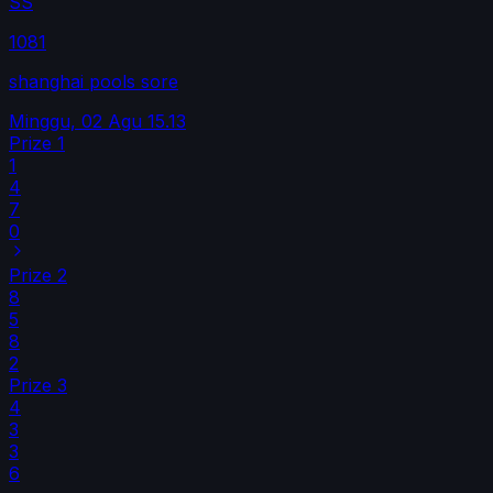
SS
1081
shanghai pools sore
Minggu, 02 Agu
15.13
Prize
1
1
4
7
0
Prize
2
8
5
8
2
Prize
3
4
3
3
6