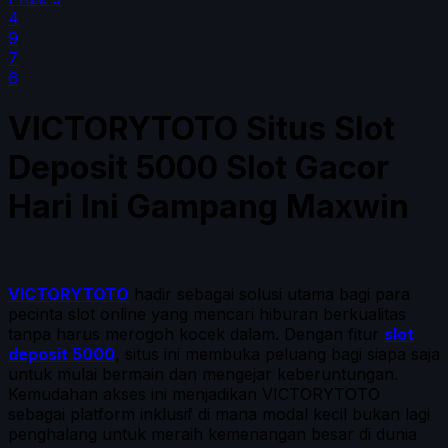
4
9
7
6
VICTORYTOTO Situs Slot
Deposit 5000 Slot Gacor
Hari Ini Gampang Maxwin
VICTORYTOTO
hadir sebagai solusi utama bagi para
pecinta slot online yang mencari hiburan berkualitas
tanpa harus merogoh kocek dalam. Dengan fitur
slot
deposit 5000
, situs ini membuka peluang bagi siapa saja
untuk mulai bermain dan mengejar keberuntungan.
Kemudahan akses ini menjadikan VICTORYTOTO
sebagai platform inklusif di mana modal kecil bukan lagi
penghalang untuk meraih kemenangan besar di dunia