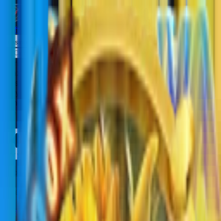
Daftar
Masuk
casino
Cari Permainan
crazy time
clash of clans super scatter super rich
fury of anubis
mines+
fire in the hole 3
crash game
for you
slot
live casino
4
arcade
fishing
2603
635
104
21
Provider :
Victory Ark Gaming
Filter :
TERKENAL
Dragon's Treasure 3 M
Victory Ark Gaming