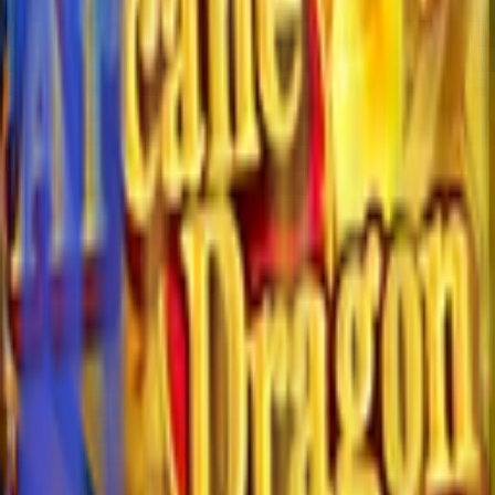
melipatgandakan saldo akun Anda dalam waktu singkat.
Keamanan dan kenyamanan transaksi juga menjadi pilar
utama di VICTORYTOTO. Selain nominal deposit yang
sangat terjangkau, proses pengisian saldo dan
penarikan
dana
dilakukan dengan sistem yang sangat cepat dan
terenkripsi. Anda tidak perlu khawatir akan kendala
teknis, karena layanan pelanggan kami siap siaga 24 jam
penuh untuk membantu memastikan pengalaman
bermain Anda tetap mulus dan tanpa gangguan.
Sebagai penutup, bergabung dengan VICTORYTOTO
bukan sekadar tentang bermain game, melainkan
tentang menjadi bagian dari komunitas pemenang di
tahun 2026. Dengan kombinasi strategi yang tepat,
pemilihan game yang gacor, dan modal yang sangat
minim, impian untuk mendapatkan jackpot besar kini
berada dalam jangkauan tangan Anda. Segera daftar
dan buktikan sendiri kemudahan meraih kemenangan di
setiap putarannya.