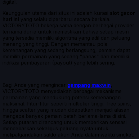
digital.
Keunggulan utama dari situs ini adalah kurasi
slot gacor
hari ini
yang selalu diperbarui secara berkala.
VICTORYTOTO bekerja sama dengan berbagai provider
ternama dunia untuk memastikan bahwa setiap mesin
yang tersedia memiliki algoritma yang adil dan peluang
menang yang tinggi. Dengan memantau pola
kemenangan yang sedang berlangsung, pemain dapat
memilih permainan yang sedang "panas" dan memiliki
indikasi pembayaran (payout) yang lebih sering.
Bagi Anda yang mengincar
gampang maxwin
,
VICTORYTOTO menyediakan berbagai mekanisme
permainan yang mendukung potensi kemenangan
maksimal. Fitur-fitur seperti
multiplier
tinggi,
free spins
,
hingga
scatter
yang mudah didapatkan menjadi alasan
mengapa banyak pemain betah berlama-lama di sini.
Setiap putaran dirancang untuk memberikan sensasi
mendebarkan sekaligus peluang nyata untuk
melipatgandakan saldo akun Anda dalam waktu singkat.