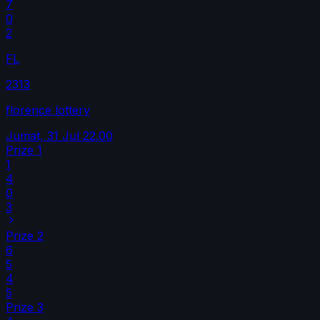
7
0
2
FL
2313
florence lottery
Jumat, 31 Jul
22.00
Prize
1
1
4
0
3
Prize
2
6
5
4
5
Prize
3