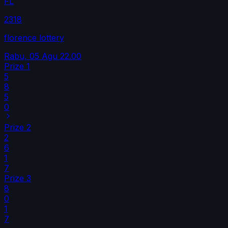
FL
2318
florence lottery
Rabu, 05 Agu
22.00
Prize
1
5
8
5
0
Prize
2
2
6
1
7
Prize
3
8
0
1
7