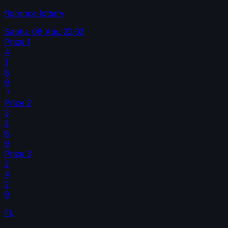
florence lottery
Sabtu, 08 Agu
22.02
Prize
1
4
1
8
9
Prize
2
3
2
8
9
Prize
3
2
4
2
9
FL