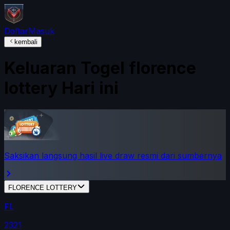
Daftar
Masuk
kembali
Keluaran Togel
florence
lottery
Hari ini
Saksikan langsung hasil live draw resmi dari sumbernya
FLORENCE LOTTERY
FL
2321