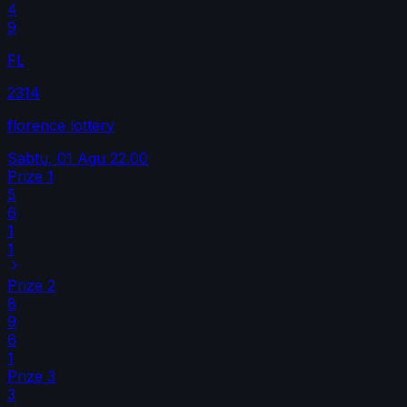
4
9
FL
2314
florence lottery
Sabtu, 01 Agu
22.00
Prize
1
5
6
1
1
Prize
2
8
9
6
1
Prize
3
3