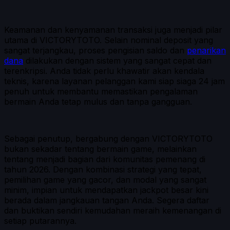
Keamanan dan kenyamanan transaksi juga menjadi pilar
utama di VICTORYTOTO. Selain nominal deposit yang
sangat terjangkau, proses pengisian saldo dan
penarikan
dana
dilakukan dengan sistem yang sangat cepat dan
terenkripsi. Anda tidak perlu khawatir akan kendala
teknis, karena layanan pelanggan kami siap siaga 24 jam
penuh untuk membantu memastikan pengalaman
bermain Anda tetap mulus dan tanpa gangguan.
Sebagai penutup, bergabung dengan VICTORYTOTO
bukan sekadar tentang bermain game, melainkan
tentang menjadi bagian dari komunitas pemenang di
tahun 2026. Dengan kombinasi strategi yang tepat,
pemilihan game yang gacor, dan modal yang sangat
minim, impian untuk mendapatkan jackpot besar kini
berada dalam jangkauan tangan Anda. Segera daftar
dan buktikan sendiri kemudahan meraih kemenangan di
setiap putarannya.