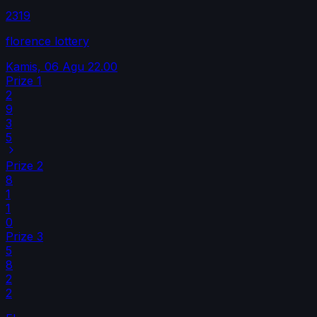
2319
florence lottery
Kamis, 06 Agu
22.00
Prize
1
2
9
3
5
Prize
2
8
1
1
0
Prize
3
5
8
2
2