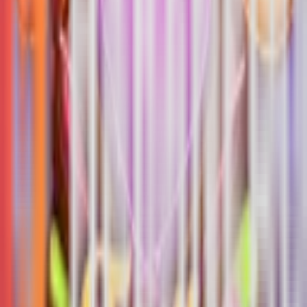
penghalang untuk meraih kemenangan besar di dunia
digital.
Keunggulan utama dari situs ini adalah kurasi
slot gacor
hari ini
yang selalu diperbarui secara berkala.
VICTORYTOTO bekerja sama dengan berbagai provider
ternama dunia untuk memastikan bahwa setiap mesin
yang tersedia memiliki algoritma yang adil dan peluang
menang yang tinggi. Dengan memantau pola
kemenangan yang sedang berlangsung, pemain dapat
memilih permainan yang sedang "panas" dan memiliki
indikasi pembayaran (payout) yang lebih sering.
Bagi Anda yang mengincar
gampang maxwin
,
VICTORYTOTO menyediakan berbagai mekanisme
permainan yang mendukung potensi kemenangan
maksimal. Fitur-fitur seperti
multiplier
tinggi,
free spins
,
hingga
scatter
yang mudah didapatkan menjadi alasan
mengapa banyak pemain betah berlama-lama di sini.
Setiap putaran dirancang untuk memberikan sensasi
mendebarkan sekaligus peluang nyata untuk