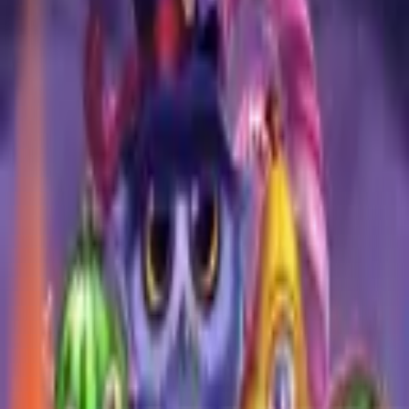
Shamrock Quest
Habanero
Japanese Mask
Habanero
Hyper Hues
Habanero
Carnival Cove
Habanero
Baba Yaga
Habanero
Poseidon
Habanero
Jump! 2
Habanero
Haunted Harbor
Habanero
Glory Of Rome
Habanero
Koi Koi Treasure
Habanero
Waltz Beauty
Habanero
Totem Warrior
Habanero
Arctic Hunt
Habanero
Moo Moo Cow
Habanero
Golden Taj Mahal
Habanero
Wild Flow
Habanero
Vampire's Fate
Habanero
Hot Hot Summer
Habanero
Valentine Monchy
Habanero
Fruity Mayan
Habanero
Santa's Inn
Habanero
Zeus Deluxe
Habanero
Fruity Halloween
Habanero