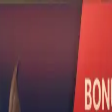
ngan TO 1x saja!