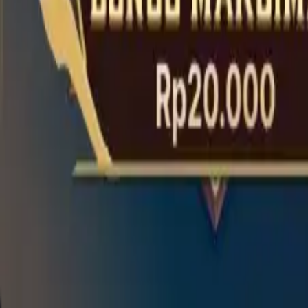
Bagi Anda yang mengincar
gampang maxwin
, VICTORYT
seperti
multiplier
tinggi,
free spins
, hingga
scatter
yang mud
memberikan sensasi mendebarkan sekaligus peluang nyat
Keamanan dan kenyamanan transaksi juga menjadi pilar u
dilakukan dengan sistem yang sangat cepat dan terenkrips
membantu memastikan pengalaman bermain Anda tetap m
Sebagai penutup, bergabung dengan VICTORYTOTO bukan 
Dengan kombinasi strategi yang tepat, pemilihan game y
tangan Anda. Segera daftar dan buktikan sendiri kemuda
Lihat Semua
home
explore