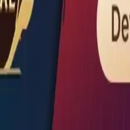
OTO menyediakan berbagai mekanisme permainan yang men
ah didapatkan menjadi alasan mengapa banyak pemain beta
a untuk melipatgandakan saldo akun Anda dalam waktu sin
tama di VICTORYTOTO. Selain nominal deposit yang sangat
i. Anda tidak perlu khawatir akan kendala teknis, karena 
ulus dan tanpa gangguan.
sekadar tentang bermain game, melainkan tentang menjad
ang gacor, dan modal yang sangat minim, impian untuk men
han meraih kemenangan di setiap putarannya.