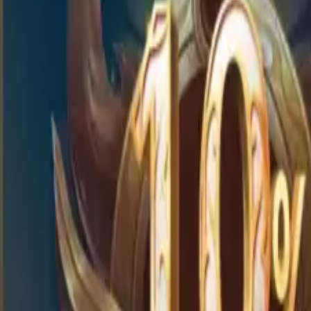
📈 Syarat TO: 1x dari total saldo (deposit + bonus)
📆 Berlaku 1x per akun per hari
🧾 Contoh:
Deposit Rp 200.000 → Bonus 10% = Rp 20.000 (maksim
Total saldo: Rp 220.000 → Cukup mainkan TO 1x → bis
📌 Syarat & Ketentuan:
▫️ Tidak Berlaku di Permainan MONEY ROLL & IRISH CH
▫️ Tidak boleh withdraw sebelum TO tercapai
▫️ Bonus hanya khusus untuk pemainan livegame slot p