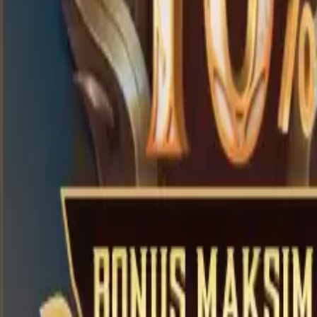
▫️ Bonus masuk otomatis
▫️ Promo dapat berubah sewaktu-waktu
▫️ Bonus tidak bisa di gabungkan dengan promo yang lai
▫️ Tidak mendapatkan bonus Cashback
🔥 Jangan lewatkan! Deposit sekarang dan nikmati bonu
VICTORYTOTO Situs Slot De
VICTORYTOTO
hadir sebagai solusi utama bagi para pec
5000
, situs ini membuka peluang bagi siapa saja untu
inklusif di mana modal kecil bukan lagi penghalang untuk 
Keunggulan utama dari situs ini adalah kurasi
slot gacor h
untuk memastikan bahwa setiap mesin yang tersedia mem
berlangsung, pemain dapat memilih permainan yang sedang