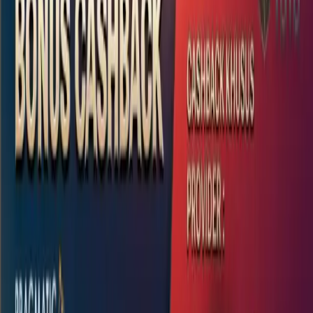
Cashback Provider Lain
Habanero: 10%
Spadegaming: 10%
SBO Sports: 10%
PGSoft: 10%
Syarat & Ketentuan
Minimal kekalahan untuk mendapatkan cashback
adalah
Rp200.000 per minggu
.
Cashback berlaku untuk semua permainan
Live
Game (Spadegaming, Habanero, SBO, Pragmatic,
dan PGSoft)
.
Periode perhitungan cashback adalah
Senin –
Minggu
setiap minggunya.
Cashback dibagikan setiap
Selasa (maksimal pukul
19.00 WIB)
.
Cashback masuk ke saldo dengan cara
klaim di
menu Kotak Hadiah
.