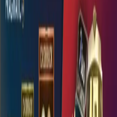
Cashback yang diterima bisa langsung
ditarik
(withdraw)
atau digunakan kembali untuk bermain.
Promo dapat berubah sewaktu-waktu tanpa
pemberitahuan sebelumnya.
Semua keputusan dari pihak
LXGROUP bersifat
final dan tidak dapat diganggu gugat
.
Cashback tidak berlaku untuk
Safety
Bet
dan
Cashback Hunter
.
Jika terindikasi adanya kecurangan seperti
Safety
Bet
atau
Cashback Hunter
,
saldo akan
hangus
dan akun akan diblokir permanen beserta
saldo di dalamnya.
Klaim cashback hanya dapat dilakukan pada
periode pembagian yang ditentukan dan paling
lambat 7 hari setelah periode tersebut berakhir
Catatan:
Apabila pada periode pembagian cashback Anda
tidak menerima bonus, artinya jumlah
kekalahan
belum mencapai minimal Rp200.000
.
Perhitungan cashback dihitung dari
jumlah
taruhan yang dimainkan, bukan dari nominal