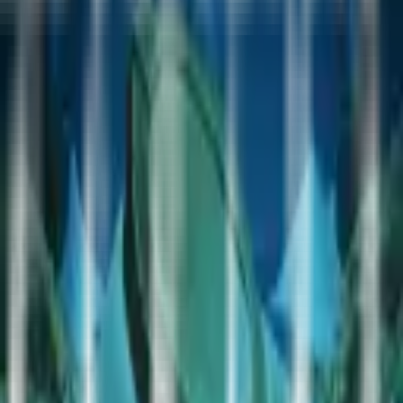
melipatgandakan saldo akun Anda dalam waktu singkat.
Keamanan dan kenyamanan transaksi juga menjadi pilar
utama di VICTORYTOTO. Selain nominal deposit yang
sangat terjangkau, proses pengisian saldo dan
penarikan
dana
dilakukan dengan sistem yang sangat cepat dan
terenkripsi. Anda tidak perlu khawatir akan kendala
teknis, karena layanan pelanggan kami siap siaga 24 jam
penuh untuk membantu memastikan pengalaman
bermain Anda tetap mulus dan tanpa gangguan.
Sebagai penutup, bergabung dengan VICTORYTOTO
bukan sekadar tentang bermain game, melainkan
tentang menjadi bagian dari komunitas pemenang di
tahun 2026. Dengan kombinasi strategi yang tepat,
pemilihan game yang gacor, dan modal yang sangat
minim, impian untuk mendapatkan jackpot besar kini
berada dalam jangkauan tangan Anda. Segera daftar
dan buktikan sendiri kemudahan meraih kemenangan di
setiap putarannya.