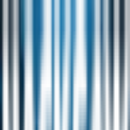
Daftar
Masuk
casino
Cari Permainan
lightning roulette
all stars - world cup 2026
plinko+
tombstone rip
limbo+
crash game
for you
slot
live casino
4
arcade
fishing
2603
635
104
21
Provider :
Hacksaw
Filter :
TERKENAL
Le Zeus
Hacksaw