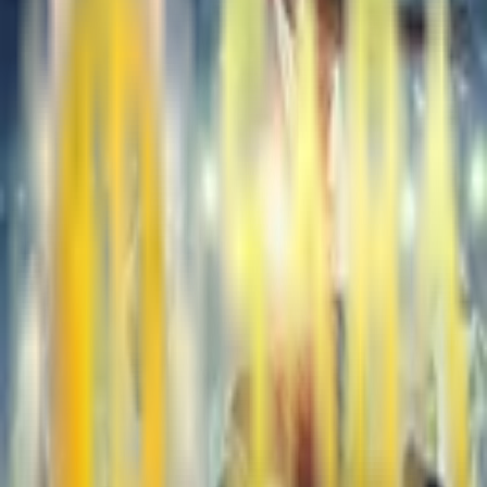
VICTORYTOTO
hadir sebagai solusi utama bagi para
pecinta slot online yang mencari hiburan berkualitas
tanpa harus merogoh kocek dalam. Dengan fitur
slot
deposit 5000
, situs ini membuka peluang bagi siapa saja
untuk mulai bermain dan mengejar keberuntungan.
Kemudahan akses ini menjadikan VICTORYTOTO
sebagai platform inklusif di mana modal kecil bukan lagi
penghalang untuk meraih kemenangan besar di dunia
digital.
Keunggulan utama dari situs ini adalah kurasi
slot gacor
hari ini
yang selalu diperbarui secara berkala.
VICTORYTOTO bekerja sama dengan berbagai provider
ternama dunia untuk memastikan bahwa setiap mesin
yang tersedia memiliki algoritma yang adil dan peluang
menang yang tinggi. Dengan memantau pola
kemenangan yang sedang berlangsung, pemain dapat
memilih permainan yang sedang "panas" dan memiliki
indikasi pembayaran (payout) yang lebih sering.