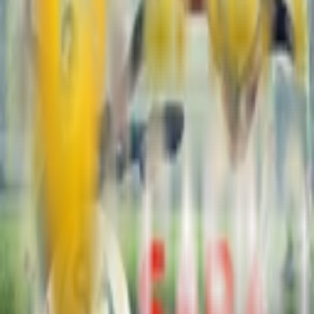
Bagi Anda yang mengincar
gampang maxwin
,
VICTORYTOTO menyediakan berbagai mekanisme
permainan yang mendukung potensi kemenangan
maksimal. Fitur-fitur seperti
multiplier
tinggi,
free spins
,
hingga
scatter
yang mudah didapatkan menjadi alasan
mengapa banyak pemain betah berlama-lama di sini.
Setiap putaran dirancang untuk memberikan sensasi
mendebarkan sekaligus peluang nyata untuk
melipatgandakan saldo akun Anda dalam waktu singkat.
Keamanan dan kenyamanan transaksi juga menjadi pilar
utama di VICTORYTOTO. Selain nominal deposit yang
sangat terjangkau, proses pengisian saldo dan
penarikan
dana
dilakukan dengan sistem yang sangat cepat dan
terenkripsi. Anda tidak perlu khawatir akan kendala
teknis, karena layanan pelanggan kami siap siaga 24 jam
penuh untuk membantu memastikan pengalaman
bermain Anda tetap mulus dan tanpa gangguan.