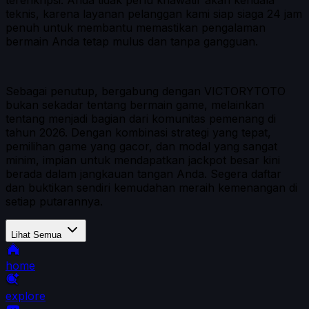
teknis, karena layanan pelanggan kami siap siaga 24 jam
penuh untuk membantu memastikan pengalaman
bermain Anda tetap mulus dan tanpa gangguan.
Sebagai penutup, bergabung dengan VICTORYTOTO
bukan sekadar tentang bermain game, melainkan
tentang menjadi bagian dari komunitas pemenang di
tahun 2026. Dengan kombinasi strategi yang tepat,
pemilihan game yang gacor, dan modal yang sangat
minim, impian untuk mendapatkan jackpot besar kini
berada dalam jangkauan tangan Anda. Segera daftar
dan buktikan sendiri kemudahan meraih kemenangan di
setiap putarannya.
Lihat Semua
home
explore