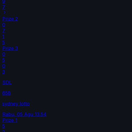
9
7
Prize
2
0
7
1
5
Prize
3
0
5
0
3
SDL
658
sydney lotto
Rabu, 05 Agu
13.54
Prize
1
5
2