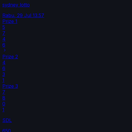
sydney lotto
Rabu, 29 Jul
13.57
Prize
1
5
7
4
6
Prize
2
4
6
3
1
Prize
3
7
8
0
1
SDL
650