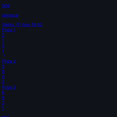
906
damacai
Sabtu, 01 Agu
18.42
Prize
1
2
1
3
1
Prize
2
2
8
0
3
Prize
3
8
8
2
1