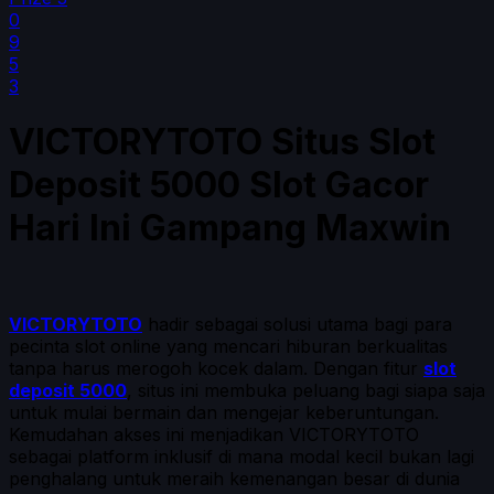
0
9
5
3
VICTORYTOTO Situs Slot
Deposit 5000 Slot Gacor
Hari Ini Gampang Maxwin
VICTORYTOTO
hadir sebagai solusi utama bagi para
pecinta slot online yang mencari hiburan berkualitas
tanpa harus merogoh kocek dalam. Dengan fitur
slot
deposit 5000
, situs ini membuka peluang bagi siapa saja
untuk mulai bermain dan mengejar keberuntungan.
Kemudahan akses ini menjadikan VICTORYTOTO
sebagai platform inklusif di mana modal kecil bukan lagi
penghalang untuk meraih kemenangan besar di dunia