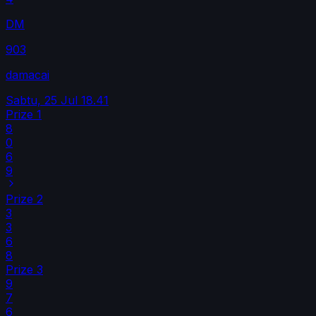
DM
903
damacai
Sabtu, 25 Jul
18.41
Prize
1
8
0
6
9
Prize
2
3
3
6
8
Prize
3
9
7
6