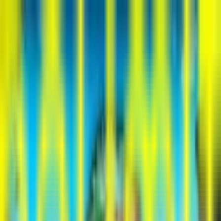
Daftar
Masuk
casino
Cari Permainan
clash of clans super scatter super rich
mines+
koi gate
duck hunters
plinko+
crash game
for you
slot
live casino
4
arcade
fishing
2603
635
104
21
Provider :
No Limit City
Filter :
TERKENAL
Supersized
No Limit City