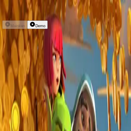
Daftar
Masuk
Mainkan
Demo
Clash of Clans SUPER RICH
supercell
kembali
VICTORYTOTO Situs Slot
Deposit 5000 Slot Gacor
Hari Ini Gampang Maxwin
VICTORYTOTO
hadir sebagai solusi utama bagi para
pecinta slot online yang mencari hiburan berkualitas
tanpa harus merogoh kocek dalam. Dengan fitur
slot
deposit 5000
, situs ini membuka peluang bagi siapa saja
untuk mulai bermain dan mengejar keberuntungan.
Kemudahan akses ini menjadikan VICTORYTOTO