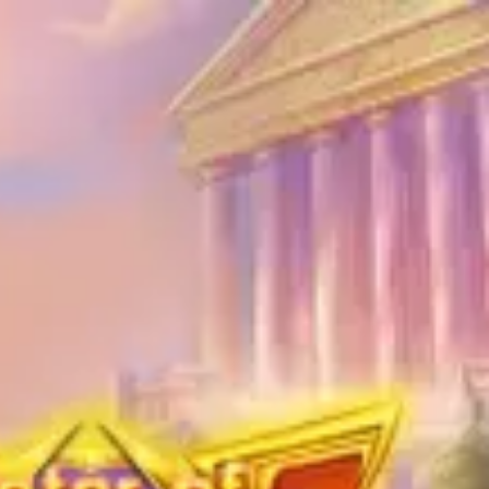
Ini Gampang Maxwin
arus merogoh kocek dalam. Dengan fitur
slot deposit
kses ini menjadikan VICTORYTOTO sebagai platform
O bekerja sama dengan berbagai provider ternama dunia
i. Dengan memantau pola kemenangan yang sedang
lebih sering.