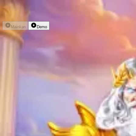
Daftar
Masuk
Mainkan
Demo
Gates of Olympus Super Scatter
pragmatic
kembali
VICTORYTOTO Situs Slot De
VICTORYTOTO
hadir sebagai solusi utama bagi para pec
5000
, situs ini membuka peluang bagi siapa saja untu
inklusif di mana modal kecil bukan lagi penghalang untuk 
Keunggulan utama dari situs ini adalah kurasi
slot gacor h
untuk memastikan bahwa setiap mesin yang tersedia mem
berlangsung, pemain dapat memilih permainan yang sedang