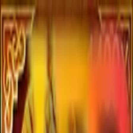
Daftar
Masuk
casino
Cari Permainan
mines+
plinko+
fire in the hole 3
koi gate
tombstone rip
crash game
for you
slot
live casino
4
arcade
fishing
2603
635
104
21
Provider :
JDB
Filter :
TERKENAL
NewYear
JDB