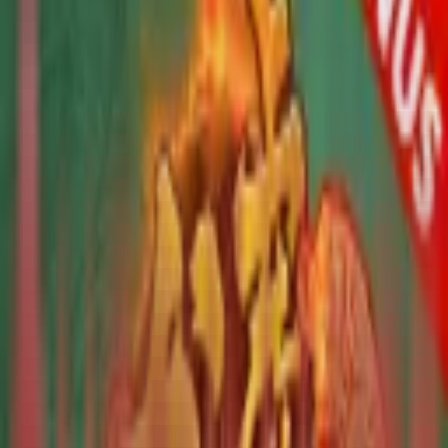
32 Cards
Queen Maker
Toon Crash
Queen Maker
Sicbo
Queen Maker
Jogo De Bozo
Queen Maker
Cards Hi Lo
Queen Maker
Ladder Game
Queen Maker
Plinko
Queen Maker
Egyptian Mines
Queen Maker
Dota Hi-Lo
Queen Maker
Iron Dome
Queen Maker
Jackpot Jump
Queen Maker
Tai Xiu
Queen Maker
Dice Duet
Queen Maker
Fruit Roulette
Queen Maker
Monkey King Roulette
Queen Maker
KM Pok Deng
Queen Maker
Penguin Panic
Queen Maker
KM Virtual Greyhound Racing
Queen Maker
7 Up 7 Down
Queen Maker
Colour Game
Queen Maker
KM Virtual Animal Race
Queen Maker
Fish Prawn Crab 2
Queen Maker
Dragon Tiger 2
Queen Maker