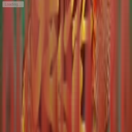
Loading...
24
/
59
Game
Page
1
of
3
VICTORYTOTO Situs Slot
Deposit 5000 Slot Gacor
Hari Ini Gampang Maxwin
VICTORYTOTO
hadir sebagai solusi utama bagi para
pecinta slot online yang mencari hiburan berkualitas
tanpa harus merogoh kocek dalam. Dengan fitur
slot
deposit 5000
, situs ini membuka peluang bagi siapa saja
untuk mulai bermain dan mengejar keberuntungan.
Kemudahan akses ini menjadikan VICTORYTOTO
sebagai platform inklusif di mana modal kecil bukan lagi