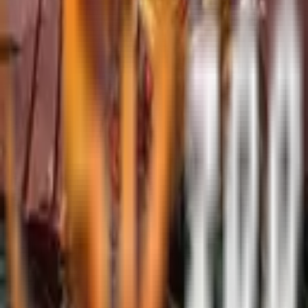
tanpa harus merogoh kocek dalam. Dengan fitur
slot
deposit 5000
, situs ini membuka peluang bagi siapa saja
untuk mulai bermain dan mengejar keberuntungan.
Kemudahan akses ini menjadikan VICTORYTOTO
sebagai platform inklusif di mana modal kecil bukan lagi
penghalang untuk meraih kemenangan besar di dunia
digital.
Keunggulan utama dari situs ini adalah kurasi
slot gacor
hari ini
yang selalu diperbarui secara berkala.
VICTORYTOTO bekerja sama dengan berbagai provider
ternama dunia untuk memastikan bahwa setiap mesin
yang tersedia memiliki algoritma yang adil dan peluang
menang yang tinggi. Dengan memantau pola
kemenangan yang sedang berlangsung, pemain dapat
memilih permainan yang sedang "panas" dan memiliki
indikasi pembayaran (payout) yang lebih sering.
Bagi Anda yang mengincar
gampang maxwin
,
VICTORYTOTO menyediakan berbagai mekanisme
permainan yang mendukung potensi kemenangan