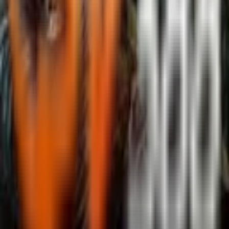
maksimal. Fitur-fitur seperti
multiplier
tinggi,
free spins
,
hingga
scatter
yang mudah didapatkan menjadi alasan
mengapa banyak pemain betah berlama-lama di sini.
Setiap putaran dirancang untuk memberikan sensasi
mendebarkan sekaligus peluang nyata untuk
melipatgandakan saldo akun Anda dalam waktu singkat.
Keamanan dan kenyamanan transaksi juga menjadi pilar
utama di VICTORYTOTO. Selain nominal deposit yang
sangat terjangkau, proses pengisian saldo dan
penarikan
dana
dilakukan dengan sistem yang sangat cepat dan
terenkripsi. Anda tidak perlu khawatir akan kendala
teknis, karena layanan pelanggan kami siap siaga 24 jam
penuh untuk membantu memastikan pengalaman
bermain Anda tetap mulus dan tanpa gangguan.
Sebagai penutup, bergabung dengan VICTORYTOTO
bukan sekadar tentang bermain game, melainkan
tentang menjadi bagian dari komunitas pemenang di