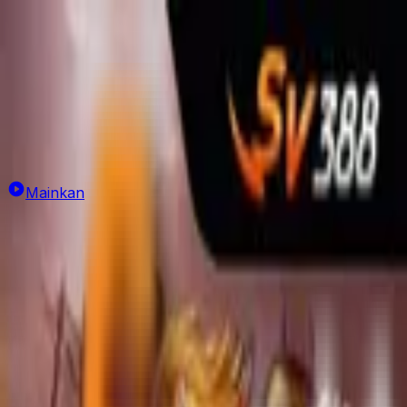
Daftar
Masuk
cockfight
Cari Permainan
Provider :
Sv388 Cock
Mainkan Sabung Ayam Online
Mainkan
VICTORYTOTO Situs Slot
Deposit 5000 Slot Gacor
Hari Ini Gampang Maxwin
VICTORYTOTO
hadir sebagai solusi utama bagi para
pecinta slot online yang mencari hiburan berkualitas