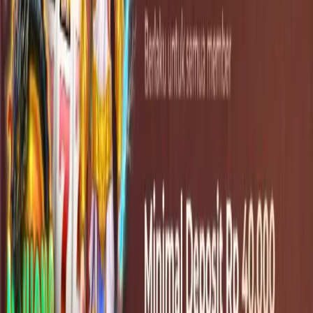
➡️ Spin Gratis: 17x Putaran per deposit
➡️ Syarat Withdraw: TURNOVER 5X dari jumlah
deposit :
✅ Contoh: Deposit Rp40.000 x 5 = TO yang harus
dicapai 200.000
➡️ Spin gratis akan hangus otomatis jika tidak
dimainkan dalam waktu 1x24 jam
➡️ Tidak akan mendapatkan bonus Cashback