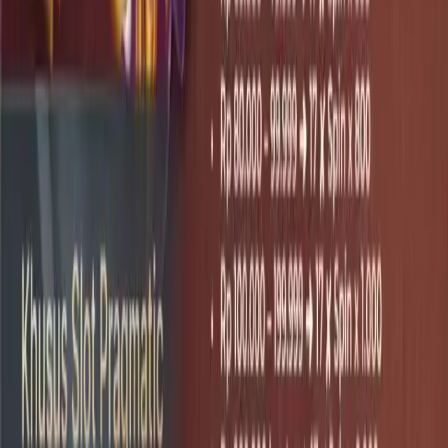
mengapa banyak pemain betah berlama-lama di sini.
Setiap putaran dirancang untuk memberikan sensasi
mendebarkan sekaligus peluang nyata untuk
melipatgandakan saldo akun Anda dalam waktu singkat.
Keamanan dan kenyamanan transaksi juga menjadi pilar
utama di VICTORYTOTO. Selain nominal deposit yang
sangat terjangkau, proses pengisian saldo dan
penarikan
dana
dilakukan dengan sistem yang sangat cepat dan
terenkripsi. Anda tidak perlu khawatir akan kendala
teknis, karena layanan pelanggan kami siap siaga 24 jam
penuh untuk membantu memastikan pengalaman
bermain Anda tetap mulus dan tanpa gangguan.
Sebagai penutup, bergabung dengan VICTORYTOTO
bukan sekadar tentang bermain game, melainkan
tentang menjadi bagian dari komunitas pemenang di
tahun 2026. Dengan kombinasi strategi yang tepat,
pemilihan game yang gacor, dan modal yang sangat