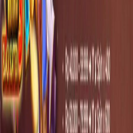
untuk mulai bermain dan mengejar keberuntungan.
Kemudahan akses ini menjadikan VICTORYTOTO
sebagai platform inklusif di mana modal kecil bukan lagi
penghalang untuk meraih kemenangan besar di dunia
digital.
Keunggulan utama dari situs ini adalah kurasi
slot gacor
hari ini
yang selalu diperbarui secara berkala.
VICTORYTOTO bekerja sama dengan berbagai provider
ternama dunia untuk memastikan bahwa setiap mesin
yang tersedia memiliki algoritma yang adil dan peluang
menang yang tinggi. Dengan memantau pola
kemenangan yang sedang berlangsung, pemain dapat
memilih permainan yang sedang "panas" dan memiliki
indikasi pembayaran (payout) yang lebih sering.
Bagi Anda yang mengincar
gampang maxwin
,
VICTORYTOTO menyediakan berbagai mekanisme
permainan yang mendukung potensi kemenangan
maksimal. Fitur-fitur seperti
multiplier
tinggi,
free spins
,
hingga
scatter
yang mudah didapatkan menjadi alasan