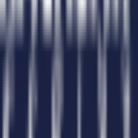
melipatgandakan saldo akun Anda dalam waktu singkat.
Keamanan dan kenyamanan transaksi juga menjadi pilar
utama di VICTORYTOTO. Selain nominal deposit yang
sangat terjangkau, proses pengisian saldo dan
penarikan
dana
dilakukan dengan sistem yang sangat cepat dan
terenkripsi. Anda tidak perlu khawatir akan kendala
teknis, karena layanan pelanggan kami siap siaga 24 jam
penuh untuk membantu memastikan pengalaman
bermain Anda tetap mulus dan tanpa gangguan.
Sebagai penutup, bergabung dengan VICTORYTOTO
bukan sekadar tentang bermain game, melainkan
tentang menjadi bagian dari komunitas pemenang di
tahun 2026. Dengan kombinasi strategi yang tepat,
pemilihan game yang gacor, dan modal yang sangat
minim, impian untuk mendapatkan jackpot besar kini
berada dalam jangkauan tangan Anda. Segera daftar
dan buktikan sendiri kemudahan meraih kemenangan di