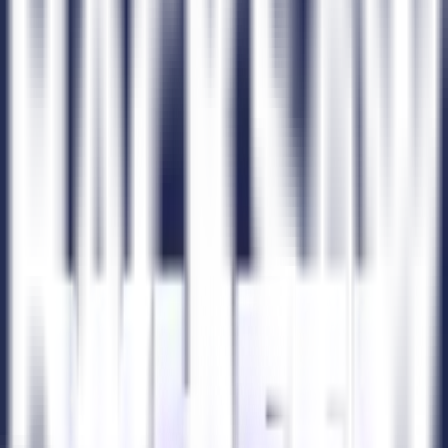
Speed Crash
Hacksaw
Wheel
Hacksaw
3
/
3
Game
Page
1
of
1
VICTORYTOTO Situs Slot
Deposit 5000 Slot Gacor
Hari Ini Gampang Maxwin
VICTORYTOTO
hadir sebagai solusi utama bagi para
pecinta slot online yang mencari hiburan berkualitas
tanpa harus merogoh kocek dalam. Dengan fitur
slot
deposit 5000
, situs ini membuka peluang bagi siapa saja
untuk mulai bermain dan mengejar keberuntungan.
Kemudahan akses ini menjadikan VICTORYTOTO
sebagai platform inklusif di mana modal kecil bukan lagi