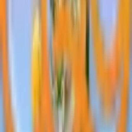
VICTORYTOTO Situs Slot
Deposit 5000 Slot Gacor
Hari Ini Gampang Maxwin
VICTORYTOTO
hadir sebagai solusi utama bagi para
pecinta slot online yang mencari hiburan berkualitas
tanpa harus merogoh kocek dalam. Dengan fitur
slot
deposit 5000
, situs ini membuka peluang bagi siapa saja
untuk mulai bermain dan mengejar keberuntungan.
Kemudahan akses ini menjadikan VICTORYTOTO
sebagai platform inklusif di mana modal kecil bukan lagi
penghalang untuk meraih kemenangan besar di dunia
digital.
Keunggulan utama dari situs ini adalah kurasi
slot gacor
hari ini
yang selalu diperbarui secara berkala.
VICTORYTOTO bekerja sama dengan berbagai provider
ternama dunia untuk memastikan bahwa setiap mesin