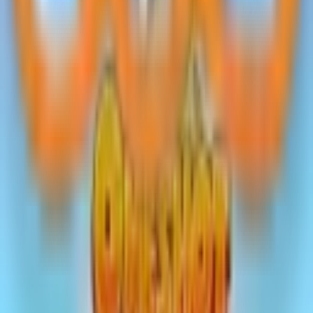
yang tersedia memiliki algoritma yang adil dan peluang
menang yang tinggi. Dengan memantau pola
kemenangan yang sedang berlangsung, pemain dapat
memilih permainan yang sedang "panas" dan memiliki
indikasi pembayaran (payout) yang lebih sering.
Bagi Anda yang mengincar
gampang maxwin
,
VICTORYTOTO menyediakan berbagai mekanisme
permainan yang mendukung potensi kemenangan
maksimal. Fitur-fitur seperti
multiplier
tinggi,
free spins
,
hingga
scatter
yang mudah didapatkan menjadi alasan
mengapa banyak pemain betah berlama-lama di sini.
Setiap putaran dirancang untuk memberikan sensasi
mendebarkan sekaligus peluang nyata untuk
melipatgandakan saldo akun Anda dalam waktu singkat.
Keamanan dan kenyamanan transaksi juga menjadi pilar
utama di VICTORYTOTO. Selain nominal deposit yang
sangat terjangkau, proses pengisian saldo dan
penarikan