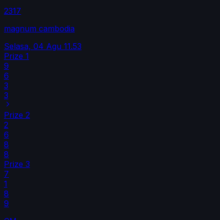
2317
magnum cambodia
Selasa, 04 Agu
11.53
Prize
1
9
6
3
3
Prize
2
2
6
8
8
Prize
3
7
1
8
9