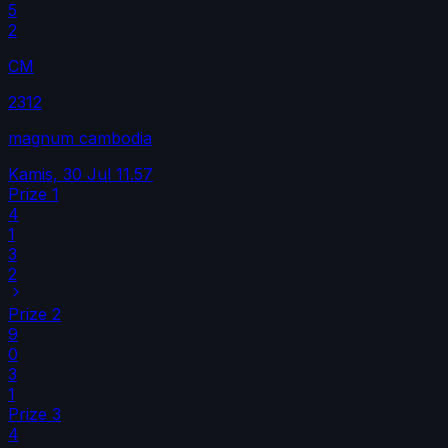
5
2
CM
2312
magnum cambodia
Kamis, 30 Jul
11.57
Prize
1
4
1
3
2
Prize
2
9
0
3
1
Prize
3
4