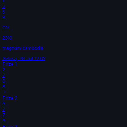
1
2
5
8
CM
2310
magnum cambodia
Selasa, 28 Jul
12.02
Prize
1
2
7
0
8
Prize
2
5
7
7
9
Prize
3