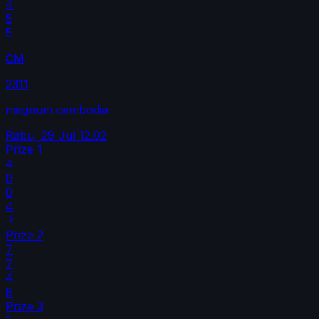
4
5
5
CM
2311
magnum cambodia
Rabu, 29 Jul
12.02
Prize
1
4
0
0
4
Prize
2
7
7
4
8
Prize
3