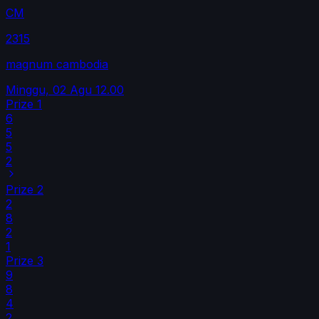
CM
2315
magnum cambodia
Minggu, 02 Agu
12.00
Prize
1
6
5
5
2
Prize
2
2
8
2
1
Prize
3
9
8
4
2