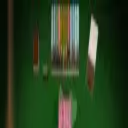
Daftar
Masuk
casino
Cari Permainan
tombstone rip
plinko+
crazy time
clash of clans super rich
fury of anubis
crash game
for you
slot
live casino
4
arcade
fishing
2603
635
104
21
Provider :
Habanero
Filter :
TERKENAL
American Blackjack
Habanero