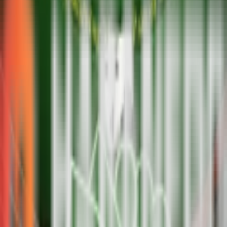
VICTORYTOTO
hadir sebagai solusi utama bagi para
pecinta slot online yang mencari hiburan berkualitas
tanpa harus merogoh kocek dalam. Dengan fitur
slot
deposit 5000
, situs ini membuka peluang bagi siapa saja
untuk mulai bermain dan mengejar keberuntungan.
Kemudahan akses ini menjadikan VICTORYTOTO
sebagai platform inklusif di mana modal kecil bukan lagi
penghalang untuk meraih kemenangan besar di dunia
digital.
Keunggulan utama dari situs ini adalah kurasi
slot gacor
hari ini
yang selalu diperbarui secara berkala.
VICTORYTOTO bekerja sama dengan berbagai provider
ternama dunia untuk memastikan bahwa setiap mesin
yang tersedia memiliki algoritma yang adil dan peluang
menang yang tinggi. Dengan memantau pola
kemenangan yang sedang berlangsung, pemain dapat
memilih permainan yang sedang "panas" dan memiliki
indikasi pembayaran (payout) yang lebih sering.