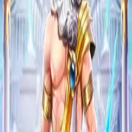
sebagai platform inklusif di mana modal kecil bukan lagi
penghalang untuk meraih kemenangan besar di dunia
digital.
Keunggulan utama dari situs ini adalah kurasi
slot gacor
hari ini
yang selalu diperbarui secara berkala.
VICTORYTOTO bekerja sama dengan berbagai provider
ternama dunia untuk memastikan bahwa setiap mesin
yang tersedia memiliki algoritma yang adil dan peluang
menang yang tinggi. Dengan memantau pola
kemenangan yang sedang berlangsung, pemain dapat
memilih permainan yang sedang "panas" dan memiliki
indikasi pembayaran (payout) yang lebih sering.
Bagi Anda yang mengincar
gampang maxwin
,
VICTORYTOTO menyediakan berbagai mekanisme
permainan yang mendukung potensi kemenangan
maksimal. Fitur-fitur seperti
multiplier
tinggi,
free spins
,
hingga
scatter
yang mudah didapatkan menjadi alasan
mengapa banyak pemain betah berlama-lama di sini.
Setiap putaran dirancang untuk memberikan sensasi