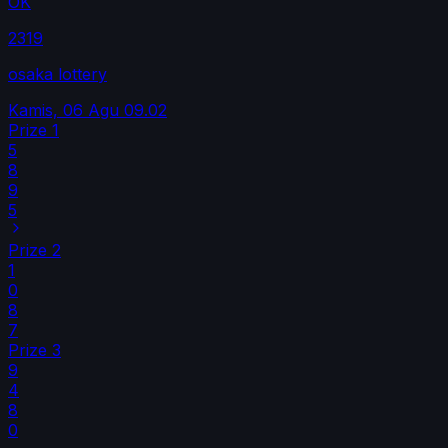
OK
2319
osaka lottery
Kamis, 06 Agu
09.02
Prize
1
5
8
9
5
Prize
2
1
0
8
7
Prize
3
9
4
8
0