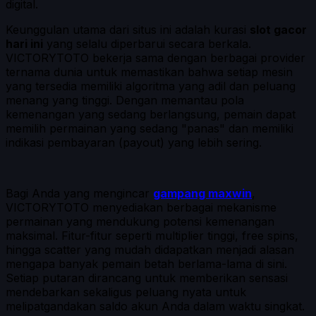
digital.
Keunggulan utama dari situs ini adalah kurasi
slot gacor
hari ini
yang selalu diperbarui secara berkala.
VICTORYTOTO bekerja sama dengan berbagai provider
ternama dunia untuk memastikan bahwa setiap mesin
yang tersedia memiliki algoritma yang adil dan peluang
menang yang tinggi. Dengan memantau pola
kemenangan yang sedang berlangsung, pemain dapat
memilih permainan yang sedang "panas" dan memiliki
indikasi pembayaran (payout) yang lebih sering.
Bagi Anda yang mengincar
gampang maxwin
,
VICTORYTOTO menyediakan berbagai mekanisme
permainan yang mendukung potensi kemenangan
maksimal. Fitur-fitur seperti
multiplier
tinggi,
free spins
,
hingga
scatter
yang mudah didapatkan menjadi alasan
mengapa banyak pemain betah berlama-lama di sini.
Setiap putaran dirancang untuk memberikan sensasi
mendebarkan sekaligus peluang nyata untuk
melipatgandakan saldo akun Anda dalam waktu singkat.