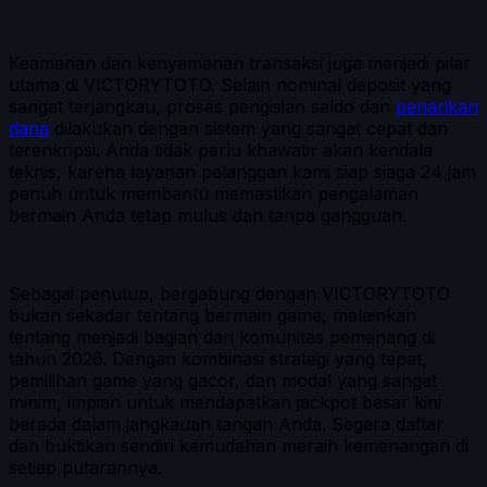
Keamanan dan kenyamanan transaksi juga menjadi pilar
utama di VICTORYTOTO. Selain nominal deposit yang
sangat terjangkau, proses pengisian saldo dan
penarikan
dana
dilakukan dengan sistem yang sangat cepat dan
terenkripsi. Anda tidak perlu khawatir akan kendala
teknis, karena layanan pelanggan kami siap siaga 24 jam
penuh untuk membantu memastikan pengalaman
bermain Anda tetap mulus dan tanpa gangguan.
Sebagai penutup, bergabung dengan VICTORYTOTO
bukan sekadar tentang bermain game, melainkan
tentang menjadi bagian dari komunitas pemenang di
tahun 2026. Dengan kombinasi strategi yang tepat,
pemilihan game yang gacor, dan modal yang sangat
minim, impian untuk mendapatkan jackpot besar kini
berada dalam jangkauan tangan Anda. Segera daftar
dan buktikan sendiri kemudahan meraih kemenangan di
setiap putarannya.