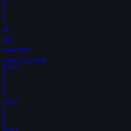
4
7
1
7
OK
2313
osaka lottery
Jumat, 31 Jul
09.05
Prize
1
9
7
5
7
Prize
2
1
8
0
9
Prize
3