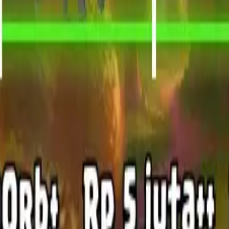
ari ini
yang selalu diperbarui secara berkala. VICTORYTOT
iliki algoritma yang adil dan peluang menang yang tingg
 "panas" dan memiliki indikasi pembayaran (payout) yang 
OTO menyediakan berbagai mekanisme permainan yang men
ah didapatkan menjadi alasan mengapa banyak pemain beta
a untuk melipatgandakan saldo akun Anda dalam waktu sin
tama di VICTORYTOTO. Selain nominal deposit yang sangat
i. Anda tidak perlu khawatir akan kendala teknis, karena 
ulus dan tanpa gangguan.
sekadar tentang bermain game, melainkan tentang menjad
ang gacor, dan modal yang sangat minim, impian untuk men
han meraih kemenangan di setiap putarannya.