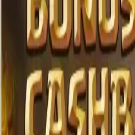
• 20% : Rp 5.000.000 – Rp 9.999.999.
• 10% : Rp 200.000 – Rp 4.999.999.
• Minimal kekalahan untuk mendapatkan cashback ada
Periode Perhitungan & Distribusi
Perhitungan
• Bonus cashback dihitung dari Hari Senin sampai Hari
Distribusi
• Bonus cashback dibagikan setiap hari Selasa.
• Bonus cashback dapat diklaim dengan 2 cara yaitu de