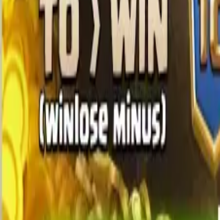
• Tindakan ini bertujuan untuk mengidentifikasi poten
• Jika ditemukan penyalahgunaan, Super Rich berhak
Fleksibilitas Promosi
• Promosi ini berlaku untuk waktu terbatas dan dapa
• Syarat & ketentuan dapat berubah sewaktu-waktu t
• Promosi ini berlaku mulai 11 Oktober 2025.
VICTORYTOTO Situs Slot De
VICTORYTOTO
hadir sebagai solusi utama bagi para pec
5000
, situs ini membuka peluang bagi siapa saja untu
inklusif di mana modal kecil bukan lagi penghalang untuk 