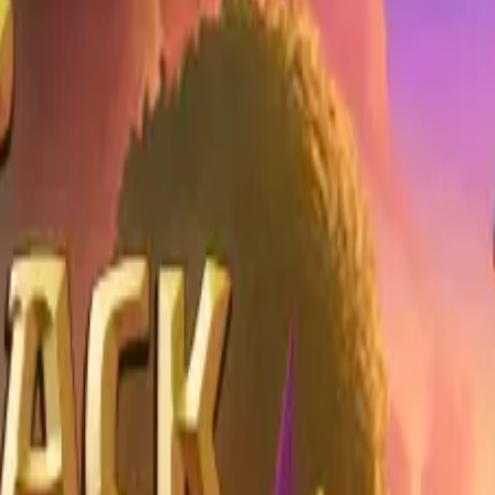
lah Rp 200.000 per minggu.
 Minggu (setiap minggunya).
ngan klik tombol "klaim" pada: