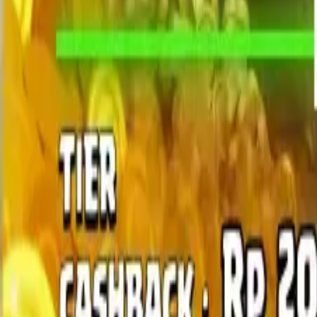
Keunggulan utama dari situs ini adalah kurasi
slot gacor h
untuk memastikan bahwa setiap mesin yang tersedia mem
berlangsung, pemain dapat memilih permainan yang sedang
Bagi Anda yang mengincar
gampang maxwin
, VICTORYT
seperti
multiplier
tinggi,
free spins
, hingga
scatter
yang mud
memberikan sensasi mendebarkan sekaligus peluang nyat
Keamanan dan kenyamanan transaksi juga menjadi pilar u
dilakukan dengan sistem yang sangat cepat dan terenkrips
membantu memastikan pengalaman bermain Anda tetap m
Sebagai penutup, bergabung dengan VICTORYTOTO bukan 
Dengan kombinasi strategi yang tepat, pemilihan game y
tangan Anda. Segera daftar dan buktikan sendiri kemuda
Lihat Semua