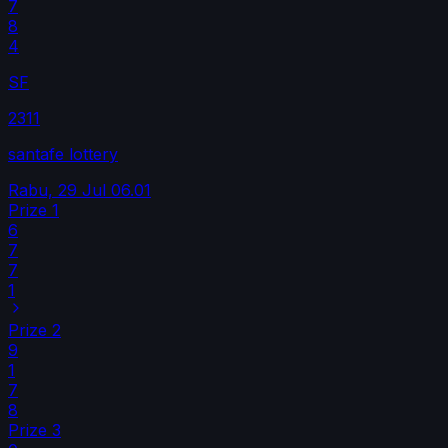
7
8
4
SF
2311
santafe lottery
Rabu, 29 Jul
06.01
Prize
1
6
7
7
1
Prize
2
9
1
7
8
Prize
3