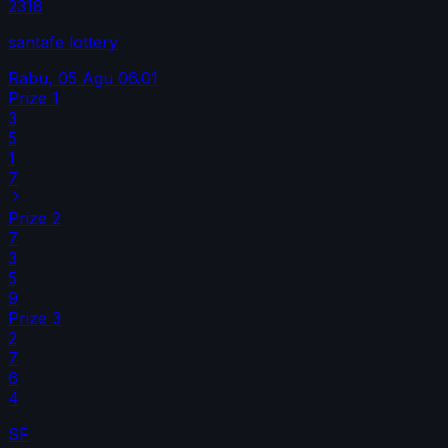
2318
santafe lottery
Rabu, 05 Agu
06.01
Prize
1
3
5
1
7
Prize
2
7
3
5
9
Prize
3
2
7
6
4
SF