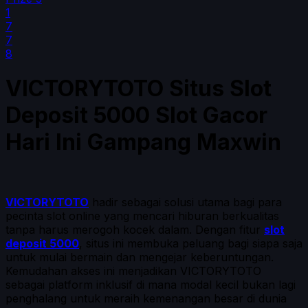
1
7
7
8
VICTORYTOTO Situs Slot
Deposit 5000 Slot Gacor
Hari Ini Gampang Maxwin
VICTORYTOTO
hadir sebagai solusi utama bagi para
pecinta slot online yang mencari hiburan berkualitas
tanpa harus merogoh kocek dalam. Dengan fitur
slot
deposit 5000
, situs ini membuka peluang bagi siapa saja
untuk mulai bermain dan mengejar keberuntungan.
Kemudahan akses ini menjadikan VICTORYTOTO
sebagai platform inklusif di mana modal kecil bukan lagi
penghalang untuk meraih kemenangan besar di dunia