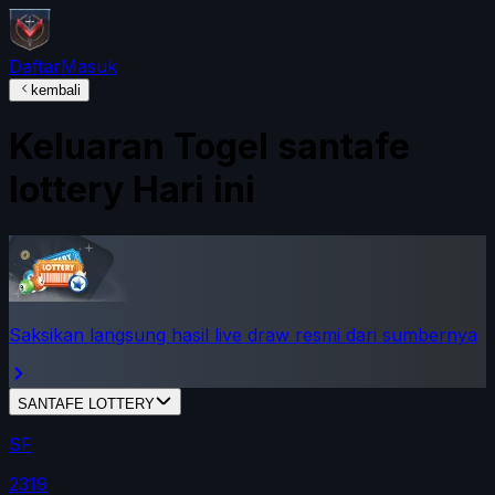
Daftar
Masuk
kembali
Keluaran Togel
santafe
lottery
Hari ini
Saksikan langsung hasil live draw resmi dari sumbernya
SANTAFE LOTTERY
SF
2319