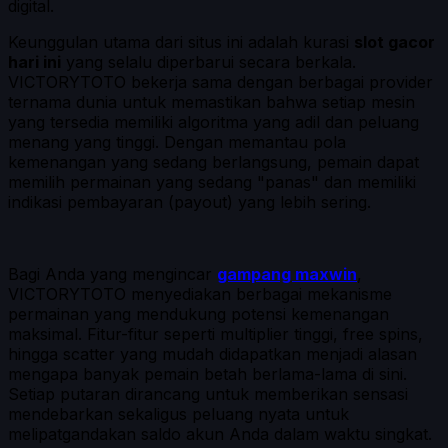
digital.
Keunggulan utama dari situs ini adalah kurasi
slot gacor
hari ini
yang selalu diperbarui secara berkala.
VICTORYTOTO bekerja sama dengan berbagai provider
ternama dunia untuk memastikan bahwa setiap mesin
yang tersedia memiliki algoritma yang adil dan peluang
menang yang tinggi. Dengan memantau pola
kemenangan yang sedang berlangsung, pemain dapat
memilih permainan yang sedang "panas" dan memiliki
indikasi pembayaran (payout) yang lebih sering.
Bagi Anda yang mengincar
gampang maxwin
,
VICTORYTOTO menyediakan berbagai mekanisme
permainan yang mendukung potensi kemenangan
maksimal. Fitur-fitur seperti
multiplier
tinggi,
free spins
,
hingga
scatter
yang mudah didapatkan menjadi alasan
mengapa banyak pemain betah berlama-lama di sini.
Setiap putaran dirancang untuk memberikan sensasi
mendebarkan sekaligus peluang nyata untuk
melipatgandakan saldo akun Anda dalam waktu singkat.