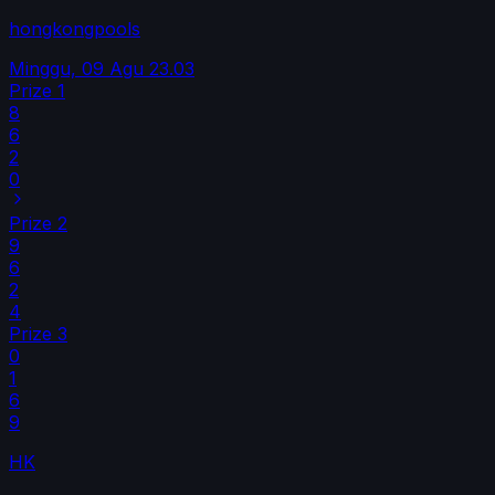
hongkongpools
Minggu, 09 Agu
23.03
Prize
1
8
6
2
0
Prize
2
9
6
2
4
Prize
3
0
1
6
9
HK