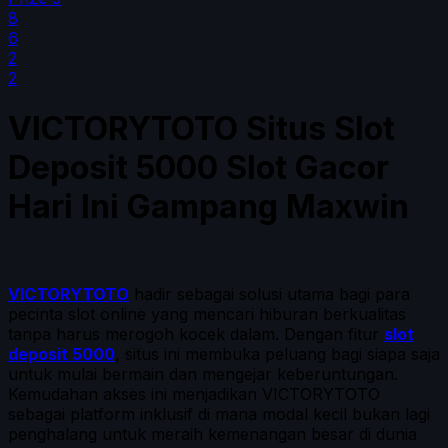
8
6
2
2
VICTORYTOTO Situs Slot
Deposit 5000 Slot Gacor
Hari Ini Gampang Maxwin
VICTORYTOTO
hadir sebagai solusi utama bagi para
pecinta slot online yang mencari hiburan berkualitas
tanpa harus merogoh kocek dalam. Dengan fitur
slot
deposit 5000
, situs ini membuka peluang bagi siapa saja
untuk mulai bermain dan mengejar keberuntungan.
Kemudahan akses ini menjadikan VICTORYTOTO
sebagai platform inklusif di mana modal kecil bukan lagi
penghalang untuk meraih kemenangan besar di dunia