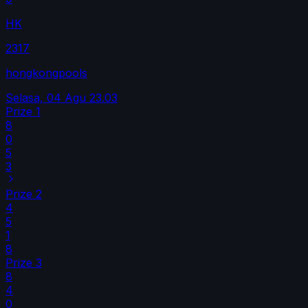
HK
2317
hongkongpools
Selasa, 04 Agu
23.03
Prize
1
8
0
5
3
Prize
2
4
5
1
8
Prize
3
8
4
0