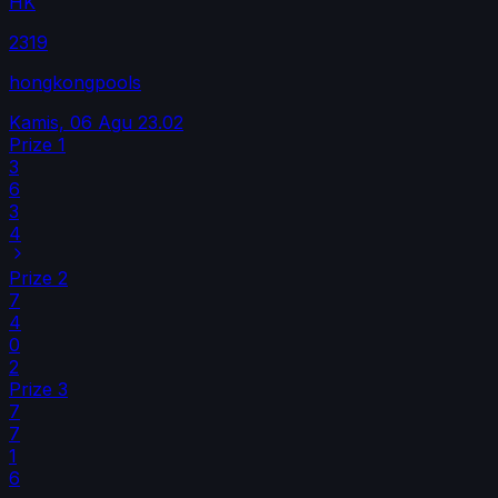
HK
2319
hongkongpools
Kamis, 06 Agu
23.02
Prize
1
3
6
3
4
Prize
2
7
4
0
2
Prize
3
7
7
1
6