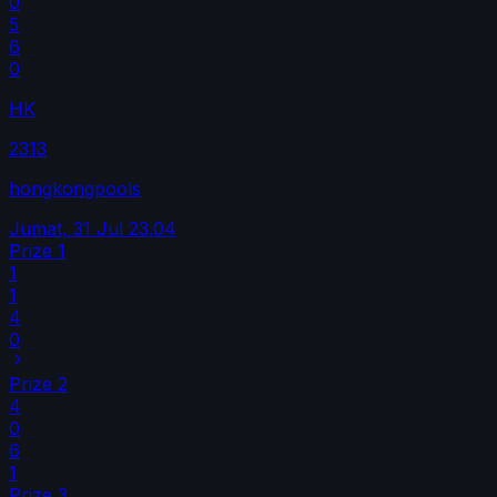
0
5
6
0
HK
2313
hongkongpools
Jumat, 31 Jul
23.04
Prize
1
1
1
4
0
Prize
2
4
0
6
1
Prize
3