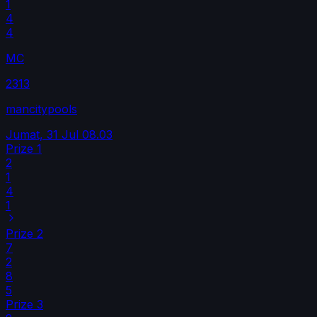
1
4
4
MC
2313
mancitypools
Jumat, 31 Jul
08.03
Prize
1
2
1
4
1
Prize
2
7
2
8
5
Prize
3