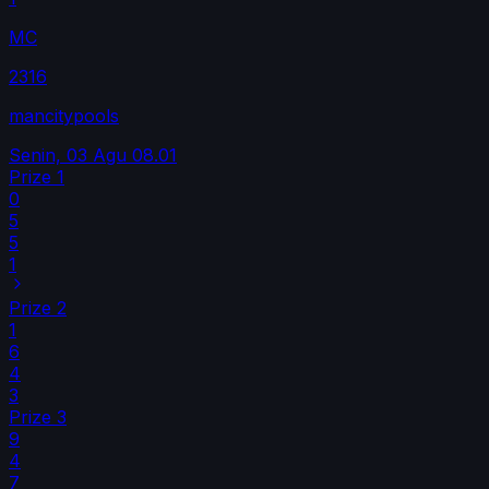
MC
2316
mancitypools
Senin, 03 Agu
08.01
Prize
1
0
5
5
1
Prize
2
1
6
4
3
Prize
3
9
4
7