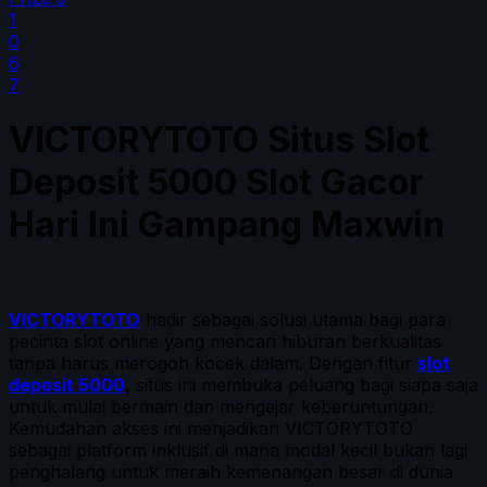
1
0
6
7
VICTORYTOTO Situs Slot
Deposit 5000 Slot Gacor
Hari Ini Gampang Maxwin
VICTORYTOTO
hadir sebagai solusi utama bagi para
pecinta slot online yang mencari hiburan berkualitas
tanpa harus merogoh kocek dalam. Dengan fitur
slot
deposit 5000
, situs ini membuka peluang bagi siapa saja
untuk mulai bermain dan mengejar keberuntungan.
Kemudahan akses ini menjadikan VICTORYTOTO
sebagai platform inklusif di mana modal kecil bukan lagi
penghalang untuk meraih kemenangan besar di dunia