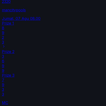
2320
mancitypools
Jumat, 07 Agu
08.00
Prize
1
8
9
2
3
Prize
2
3
6
9
9
Prize
3
7
9
3
3
MC