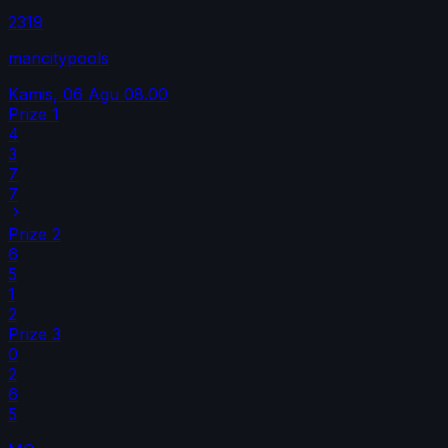
2319
mancitypools
Kamis, 06 Agu
08.00
Prize
1
4
3
7
7
Prize
2
6
5
1
2
Prize
3
0
2
6
5