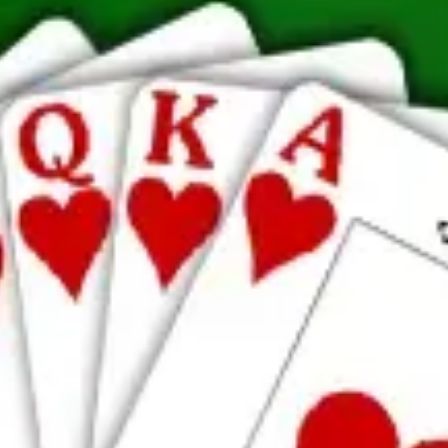
OTO menyediakan berbagai mekanisme permainan yang men
ah didapatkan menjadi alasan mengapa banyak pemain beta
a untuk melipatgandakan saldo akun Anda dalam waktu sin
tama di VICTORYTOTO. Selain nominal deposit yang sangat
i. Anda tidak perlu khawatir akan kendala teknis, karena 
ulus dan tanpa gangguan.
sekadar tentang bermain game, melainkan tentang menjad
ang gacor, dan modal yang sangat minim, impian untuk men
han meraih kemenangan di setiap putarannya.