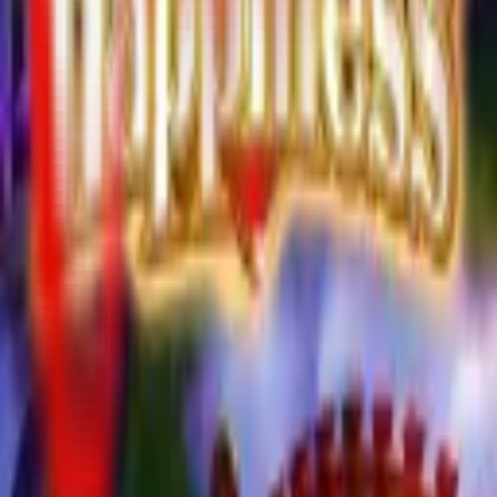
melipatgandakan saldo akun Anda dalam waktu singkat.
Keamanan dan kenyamanan transaksi juga menjadi pilar
utama di VICTORYTOTO. Selain nominal deposit yang
sangat terjangkau, proses pengisian saldo dan
penarikan
dana
dilakukan dengan sistem yang sangat cepat dan
terenkripsi. Anda tidak perlu khawatir akan kendala
teknis, karena layanan pelanggan kami siap siaga 24 jam
penuh untuk membantu memastikan pengalaman
bermain Anda tetap mulus dan tanpa gangguan.
Sebagai penutup, bergabung dengan VICTORYTOTO
bukan sekadar tentang bermain game, melainkan
tentang menjadi bagian dari komunitas pemenang di
tahun 2026. Dengan kombinasi strategi yang tepat,
pemilihan game yang gacor, dan modal yang sangat
minim, impian untuk mendapatkan jackpot besar kini
berada dalam jangkauan tangan Anda. Segera daftar
dan buktikan sendiri kemudahan meraih kemenangan di
setiap putarannya.