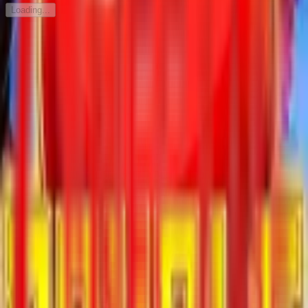
Loading...
24
/
53
Game
Page
1
of
3
VICTORYTOTO Situs Slot
Deposit 5000 Slot Gacor
Hari Ini Gampang Maxwin
VICTORYTOTO
hadir sebagai solusi utama bagi para
pecinta slot online yang mencari hiburan berkualitas
tanpa harus merogoh kocek dalam. Dengan fitur
slot
deposit 5000
, situs ini membuka peluang bagi siapa saja
untuk mulai bermain dan mengejar keberuntungan.
Kemudahan akses ini menjadikan VICTORYTOTO
sebagai platform inklusif di mana modal kecil bukan lagi