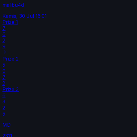
malibu4d
Kamis, 30 Jul
16.01
Prize
1
7
6
2
9
Prize
2
5
9
7
2
Prize
3
6
3
2
5
MD
2311