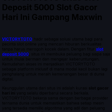
Deposit 5000 Slot Gacor
Hari Ini Gampang Maxwin
VICTORYTOTO
hadir sebagai solusi utama bagi para
pecinta slot online yang mencari hiburan berkualitas
tanpa harus merogoh kocek dalam. Dengan fitur
slot
deposit 5000
, situs ini membuka peluang bagi siapa saja
untuk mulai bermain dan mengejar keberuntungan.
Kemudahan akses ini menjadikan VICTORYTOTO
sebagai platform inklusif di mana modal kecil bukan lagi
penghalang untuk meraih kemenangan besar di dunia
digital.
Keunggulan utama dari situs ini adalah kurasi
slot gacor
hari ini
yang selalu diperbarui secara berkala.
VICTORYTOTO bekerja sama dengan berbagai provider
ternama dunia untuk memastikan bahwa setiap mesin
yang tersedia memiliki algoritma yang adil dan peluang