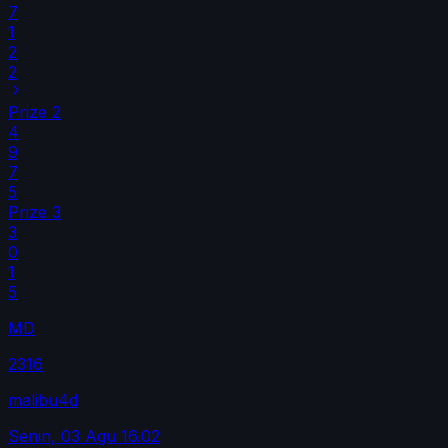
7
1
2
2
Prize
2
4
9
7
5
Prize
3
3
0
1
5
MD
2316
malibu4d
Senin, 03 Agu
16.02