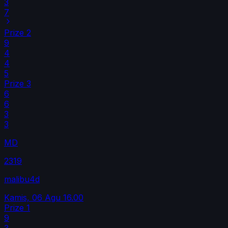
3
7
Prize
2
9
4
4
5
Prize
3
6
6
3
3
MD
2319
malibu4d
Kamis, 06 Agu
16.00
Prize
1
9
3