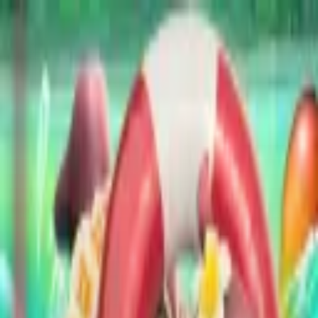
Daftar
Masuk
casino
Cari Permainan
lightning roulette
mines+
duck hunters
limbo+
clash of clans super scatter super rich
crash game
for you
slot
live casino
4
arcade
fishing
2603
635
104
21
Provider :
Queen Maker
Filter :
TERKENAL
Cleopatra's Treasure
Queen Maker