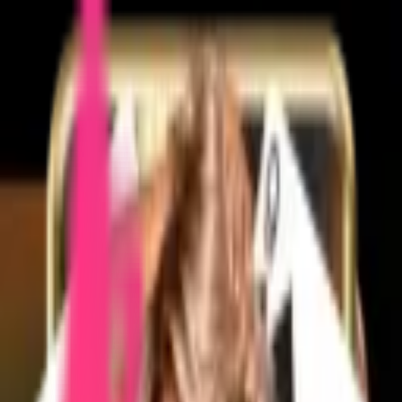
Daftar
Masuk
casino
Cari Permainan
fury of anubis
world cup 2026
all stars - world cup 2026
mines+
crazy time
crash game
for you
slot
live casino
4
arcade
fishing
2603
635
104
21
Provider :
Sexy
Filter :
TERKENAL
Baccarat
Sexy