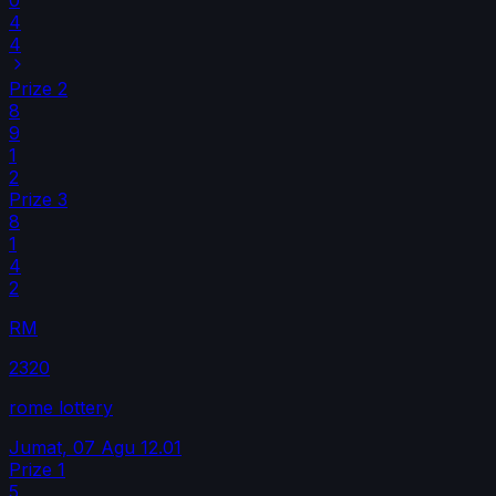
4
4
Prize
2
8
9
1
2
Prize
3
8
1
4
2
RM
2320
rome lottery
Jumat, 07 Agu
12.01
Prize
1
5