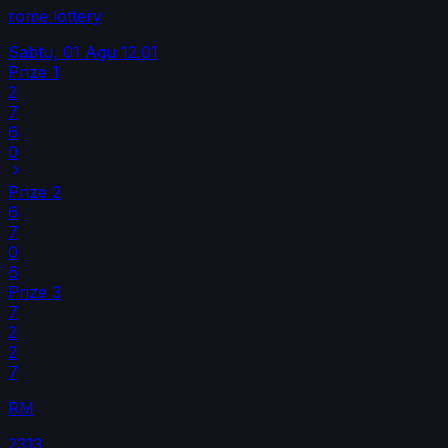
rome lottery
Sabtu, 01 Agu
12.01
Prize
1
2
7
6
0
Prize
2
6
7
0
6
Prize
3
7
2
2
7
RM
2313