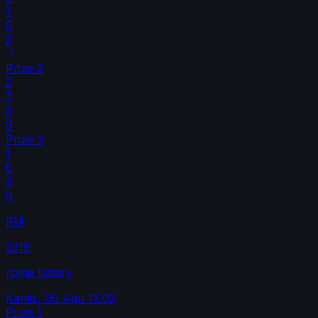
1
0
2
Prize
2
2
7
3
9
Prize
3
1
0
3
9
RM
2319
rome lottery
Kamis, 06 Agu
12.02
Prize
1