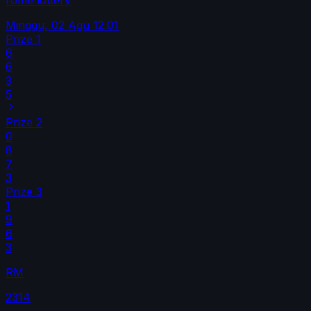
Minggu, 02 Agu
12.01
Prize
1
6
6
3
5
Prize
2
0
8
7
3
Prize
3
1
9
6
3
RM
2314