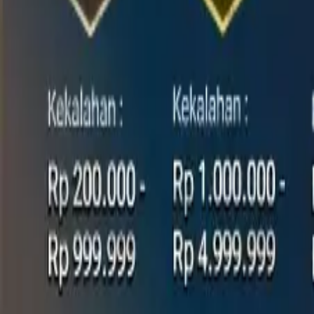
Bagi Anda yang mengincar
gampang maxwin
, VICTORYT
seperti
multiplier
tinggi,
free spins
, hingga
scatter
yang mud
memberikan sensasi mendebarkan sekaligus peluang nyat
Keamanan dan kenyamanan transaksi juga menjadi pilar u
dilakukan dengan sistem yang sangat cepat dan terenkrips
membantu memastikan pengalaman bermain Anda tetap m
Sebagai penutup, bergabung dengan VICTORYTOTO bukan 
Dengan kombinasi strategi yang tepat, pemilihan game y
tangan Anda. Segera daftar dan buktikan sendiri kemuda
Lihat Semua
home
explore