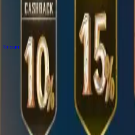
🎁 BONUS DEPOSIT HARIAN – TO 1X! Setiap hari makin unt
Rincian
CASHBACK LIVEGAME
Info Cashback untuk MEMBER setia LXGROUP! Cashback P
Rincian
VICTORYTOTO Situs Slot De
VICTORYTOTO
hadir sebagai solusi utama bagi para pec
5000
, situs ini membuka peluang bagi siapa saja untu
inklusif di mana modal kecil bukan lagi penghalang untuk 
Keunggulan utama dari situs ini adalah kurasi
slot gacor h
untuk memastikan bahwa setiap mesin yang tersedia mem
berlangsung, pemain dapat memilih permainan yang sedang