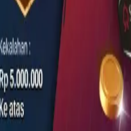
OTO menyediakan berbagai mekanisme permainan yang men
ah didapatkan menjadi alasan mengapa banyak pemain beta
a untuk melipatgandakan saldo akun Anda dalam waktu sin
tama di VICTORYTOTO. Selain nominal deposit yang sangat
i. Anda tidak perlu khawatir akan kendala teknis, karena 
ulus dan tanpa gangguan.
sekadar tentang bermain game, melainkan tentang menjad
ang gacor, dan modal yang sangat minim, impian untuk men
han meraih kemenangan di setiap putarannya.