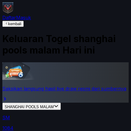
Daftar
Masuk
kembali
Keluaran Togel
shanghai
pools malam
Hari ini
Saksikan langsung hasil live draw resmi dari sumbernya
SHANGHAI POOLS MALAM
SM
1084