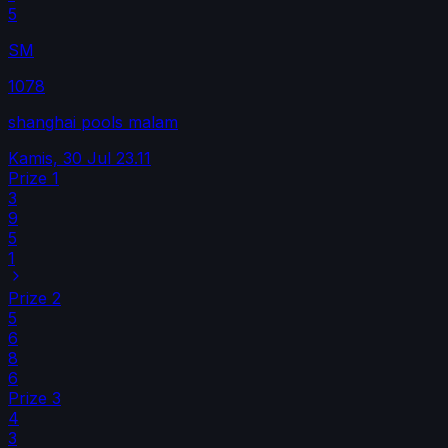
5
SM
1078
shanghai pools malam
Kamis, 30 Jul
23.11
Prize
1
3
9
5
1
Prize
2
5
6
8
6
Prize
3
4
3