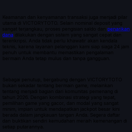
Keamanan dan kenyamanan transaksi juga menjadi pilar
utama di VICTORYTOTO. Selain nominal deposit yang
sangat terjangkau, proses pengisian saldo dan
penarikan
dana
dilakukan dengan sistem yang sangat cepat dan
terenkripsi. Anda tidak perlu khawatir akan kendala
teknis, karena layanan pelanggan kami siap siaga 24 jam
penuh untuk membantu memastikan pengalaman
bermain Anda tetap mulus dan tanpa gangguan.
Sebagai penutup, bergabung dengan VICTORYTOTO
bukan sekadar tentang bermain game, melainkan
tentang menjadi bagian dari komunitas pemenang di
tahun 2026. Dengan kombinasi strategi yang tepat,
pemilihan game yang gacor, dan modal yang sangat
minim, impian untuk mendapatkan jackpot besar kini
berada dalam jangkauan tangan Anda. Segera daftar
dan buktikan sendiri kemudahan meraih kemenangan di
setiap putarannya.