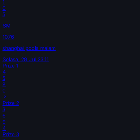
1
0
5
SM
1076
shanghai pools malam
Selasa, 28 Jul
23.11
Prize
1
4
5
8
0
Prize
2
3
6
9
4
Prize
3