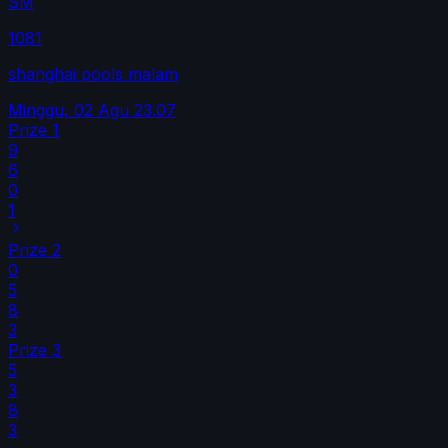
SM
1081
shanghai pools malam
Minggu, 02 Agu
23.07
Prize
1
9
6
0
1
Prize
2
0
5
8
3
Prize
3
5
3
8
3