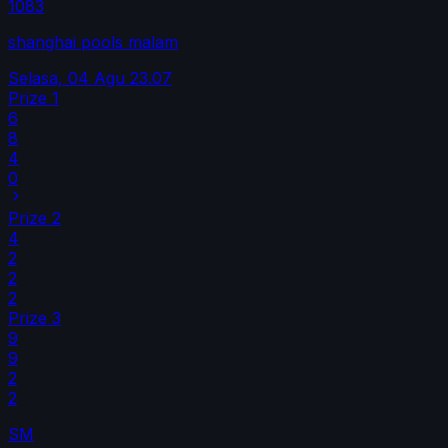
1083
shanghai pools malam
Selasa, 04 Agu
23.07
Prize
1
6
8
4
0
Prize
2
4
2
2
2
Prize
3
9
9
2
2
SM