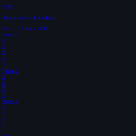
1082
shanghai pools malam
Senin, 03 Agu
23.10
Prize
1
8
2
2
5
Prize
2
8
9
7
0
Prize
3
2
6
7
1