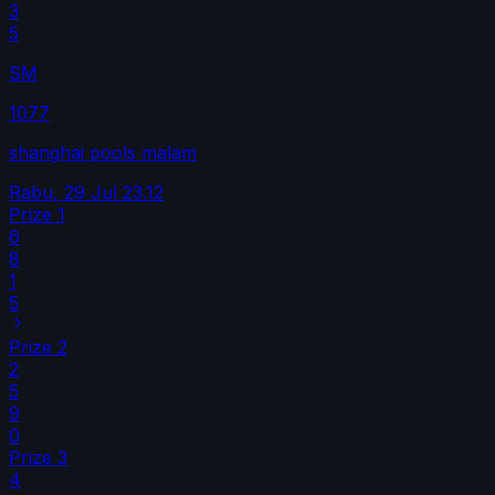
3
5
SM
1077
shanghai pools malam
Rabu, 29 Jul
23.12
Prize
1
6
8
1
5
Prize
2
2
5
9
0
Prize
3
4