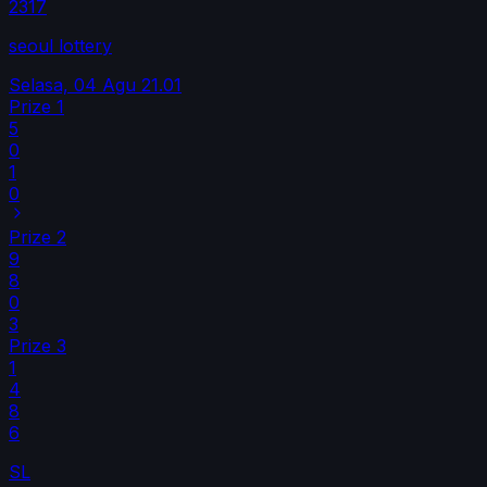
2317
seoul lottery
Selasa, 04 Agu
21.01
Prize
1
5
0
1
0
Prize
2
9
8
0
3
Prize
3
1
4
8
6
SL