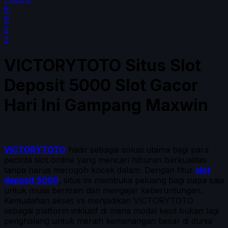
6
9
2
2
VICTORYTOTO Situs Slot
Deposit 5000 Slot Gacor
Hari Ini Gampang Maxwin
VICTORYTOTO
hadir sebagai solusi utama bagi para
pecinta slot online yang mencari hiburan berkualitas
tanpa harus merogoh kocek dalam. Dengan fitur
slot
deposit 5000
, situs ini membuka peluang bagi siapa saja
untuk mulai bermain dan mengejar keberuntungan.
Kemudahan akses ini menjadikan VICTORYTOTO
sebagai platform inklusif di mana modal kecil bukan lagi
penghalang untuk meraih kemenangan besar di dunia