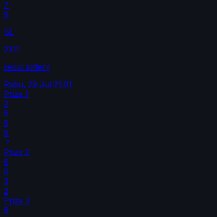
7
9
SL
2311
seoul lottery
Rabu, 29 Jul
21.01
Prize
1
2
5
5
9
Prize
2
6
0
3
2
Prize
3
6