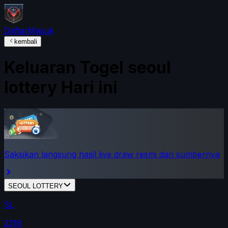
Daftar
Masuk
kembali
Keluaran Togel
seoul
lottery
Hari ini
Saksikan langsung hasil live draw resmi dari sumbernya
SEOUL LOTTERY
SL
2318