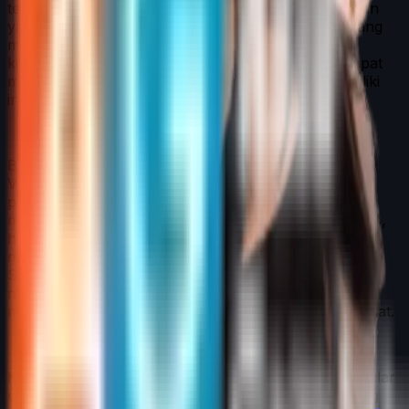
ternama dunia untuk memastikan bahwa setiap mesin
yang tersedia memiliki algoritma yang adil dan peluang
menang yang tinggi. Dengan memantau pola
kemenangan yang sedang berlangsung, pemain dapat
memilih permainan yang sedang "panas" dan memiliki
indikasi pembayaran (payout) yang lebih sering.
Bagi Anda yang mengincar
gampang maxwin
,
VICTORYTOTO menyediakan berbagai mekanisme
permainan yang mendukung potensi kemenangan
maksimal. Fitur-fitur seperti
multiplier
tinggi,
free spins
,
hingga
scatter
yang mudah didapatkan menjadi alasan
mengapa banyak pemain betah berlama-lama di sini.
Setiap putaran dirancang untuk memberikan sensasi
mendebarkan sekaligus peluang nyata untuk
melipatgandakan saldo akun Anda dalam waktu singkat.
Keamanan dan kenyamanan transaksi juga menjadi pilar
utama di VICTORYTOTO. Selain nominal deposit yang