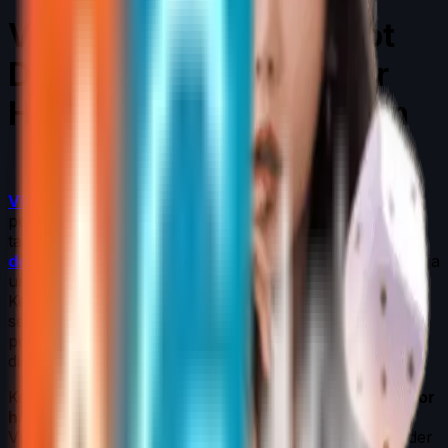
VICTORYTOTO Situs Slot
Deposit 5000 Slot Gacor
Hari Ini Gampang Maxwin
VICTORYTOTO
hadir sebagai solusi utama bagi para
pecinta slot online yang mencari hiburan berkualitas
tanpa harus merogoh kocek dalam. Dengan fitur
slot
deposit 5000
, situs ini membuka peluang bagi siapa saja
untuk mulai bermain dan mengejar keberuntungan.
Kemudahan akses ini menjadikan VICTORYTOTO
sebagai platform inklusif di mana modal kecil bukan lagi
penghalang untuk meraih kemenangan besar di dunia
digital.
Keunggulan utama dari situs ini adalah kurasi
slot gacor
hari ini
yang selalu diperbarui secara berkala.
VICTORYTOTO bekerja sama dengan berbagai provider