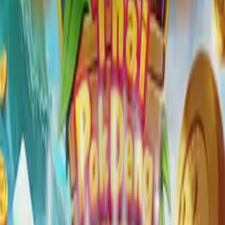
sangat terjangkau, proses pengisian saldo dan
penarikan
dana
dilakukan dengan sistem yang sangat cepat dan
terenkripsi. Anda tidak perlu khawatir akan kendala
teknis, karena layanan pelanggan kami siap siaga 24 jam
penuh untuk membantu memastikan pengalaman
bermain Anda tetap mulus dan tanpa gangguan.
Sebagai penutup, bergabung dengan VICTORYTOTO
bukan sekadar tentang bermain game, melainkan
tentang menjadi bagian dari komunitas pemenang di
tahun 2026. Dengan kombinasi strategi yang tepat,
pemilihan game yang gacor, dan modal yang sangat
minim, impian untuk mendapatkan jackpot besar kini
berada dalam jangkauan tangan Anda. Segera daftar
dan buktikan sendiri kemudahan meraih kemenangan di
setiap putarannya.
Lihat Semua
home