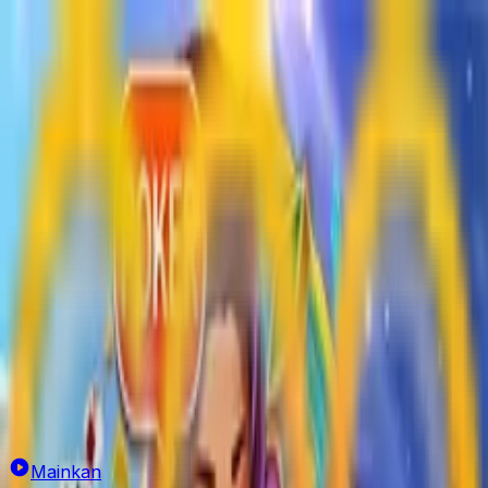
Daftar
Masuk
casino
Cari Permainan
crazy time
spire+
all stars - world cup 2026
fury of anubis
clash of clans super scatter super rich
crash game
for you
slot
live casino
4
arcade
fishing
2603
635
104
21
Provider :
CQ9
Filter :
TERKENAL
Mainkan