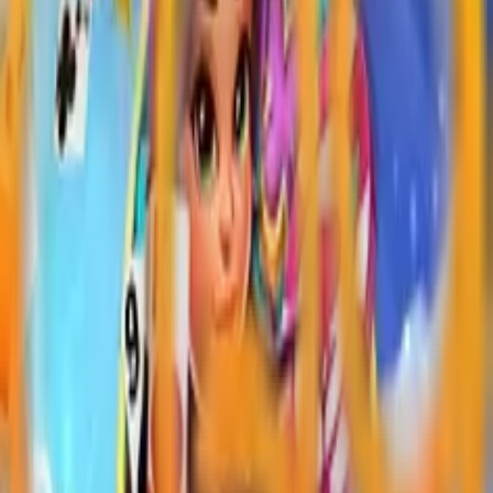
VICTORYTOTO Situs Slot
Deposit 5000 Slot Gacor
Hari Ini Gampang Maxwin
VICTORYTOTO
hadir sebagai solusi utama bagi para
pecinta slot online yang mencari hiburan berkualitas
tanpa harus merogoh kocek dalam. Dengan fitur
slot
deposit 5000
, situs ini membuka peluang bagi siapa saja
untuk mulai bermain dan mengejar keberuntungan.
Kemudahan akses ini menjadikan VICTORYTOTO
sebagai platform inklusif di mana modal kecil bukan lagi
penghalang untuk meraih kemenangan besar di dunia
digital.
Keunggulan utama dari situs ini adalah kurasi
slot gacor
hari ini
yang selalu diperbarui secara berkala.
VICTORYTOTO bekerja sama dengan berbagai provider